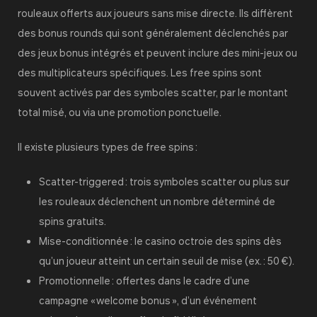
rouleaux offerts aux joueurs sans mise directe. Ils diffèrent
des bonus rounds qui sont généralement déclenchés par
des jeux bonus intégrés et peuvent inclure des mini‑jeux ou
des multiplicateurs spécifiques. Les free spins sont
souvent activés par des symboles scatter, par le montant
total misé, ou via une promotion ponctuelle.
Il existe plusieurs types de free spins :
Scatter‑triggered : trois symboles scatter ou plus sur
les rouleaux déclenchent un nombre déterminé de
spins gratuits.
Mise‑conditionnée : le casino octroie des spins dès
qu’un joueur atteint un certain seuil de mise (ex. : 50 €).
Promotionnelle : offertes dans le cadre d’une
campagne « welcome bonus », d’un événement