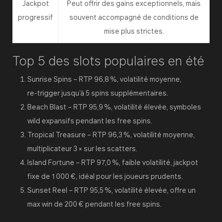
Jackpot
Peut offrir des gains exceptionnels, mais
progressif
souvent accompagné de conditions de
mise plus strictes.
Top 5 des slots populaires en été
Sunrise Spins – RTP 96,8 %, volatilité moyenne,
re‑trigger jusqu’à 5 spins supplémentaires.
Beach Blast – RTP 95,9 %, volatilité élevée, symboles
wild expansifs pendant les free spins.
Tropical Treasure – RTP 96,3 %, volatilité moyenne,
multiplicateur 3 × sur les scatters.
Island Fortune – RTP 97,0 %, faible volatilité, jackpot
fixe de 1 000 €, idéal pour les joueurs prudents.
Sunset Reel – RTP 95,5 %, volatilité élevée, offre un
max win de 200 € pendant les free spins.