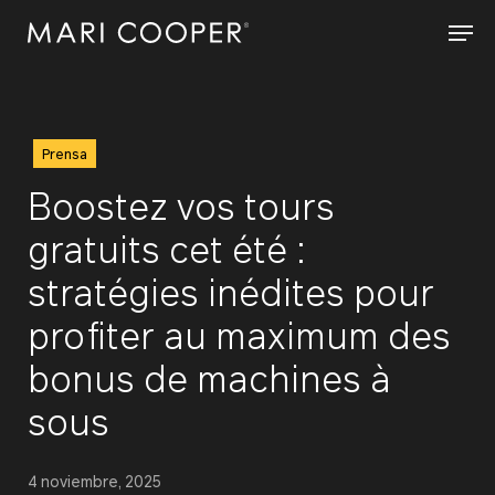
Skip
Men
to
Close
main
Menu
content
Prensa
Boostez vos tours
gratuits cet été :
stratégies inédites pour
profiter au maximum des
bonus de machines à
sous
4 noviembre, 2025