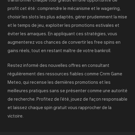
profit cet été : comprendre le mécanisme et le wagering,
choisir les slots les plus adaptés, gérer prudemment la mise
et le temps de jeu, exploiter les promotions estivales et
éviter les arnaques. En appliquant ces stratégies, vous
augmenterez vos chances de convertir les free spins en
gains réels, tout en restant maître de votre bankroll.
Restez informé des nouvelles offres en consultant
régulièrement des ressources fiables comme Cnrm Game
Meteo, qui recense les dernières promotions et les
meilleures pratiques sans se présenter comme une autorité
de recherche. Profitez de l’été, jouez de façon responsable
et laissez chaque spin gratuit vous rapprocher de la
victoire.