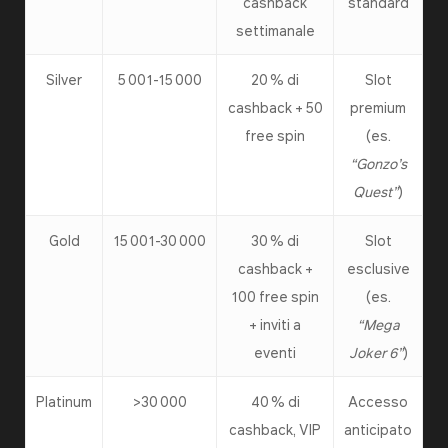
cashback
standard
settimanale
Silver
5 001‑15 000
20 % di
Slot
cashback + 50
premium
free spin
(es.
“Gonzo’s
Quest”
)
Gold
15 001‑30 000
30 % di
Slot
cashback +
esclusive
100 free spin
(es.
+ inviti a
“Mega
eventi
Joker 6”
)
Platinum
>30 000
40 % di
Accesso
cashback, VIP
anticipato