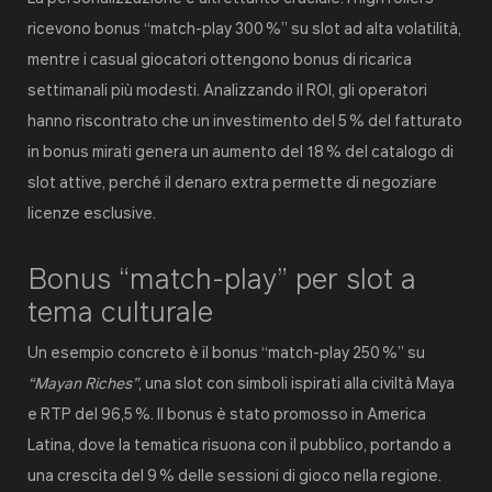
ricevono bonus “match‑play 300 %” su slot ad alta volatilità,
mentre i casual giocatori ottengono bonus di ricarica
settimanali più modesti. Analizzando il ROI, gli operatori
hanno riscontrato che un investimento del 5 % del fatturato
in bonus mirati genera un aumento del 18 % del catalogo di
slot attive, perché il denaro extra permette di negoziare
licenze esclusive.
Bonus “match‑play” per slot a
tema culturale
Un esempio concreto è il bonus “match‑play 250 %” su
“Mayan Riches”
, una slot con simboli ispirati alla civiltà Maya
e RTP del 96,5 %. Il bonus è stato promosso in America
Latina, dove la tematica risuona con il pubblico, portando a
una crescita del 9 % delle sessioni di gioco nella regione.