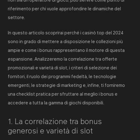
riferimento per chi vuole approfondire le dinamiche del
settore.
In questo articolo scoprirai perché i casinò top del 2024
sono in grado di mettere a disposizione le collezioni più
ampie e come i bonus rappresentano il motore di questa
espansione. Analizzeremo la correlazione tra offerte
promozionali e varietà di slot, i criteri di selezione dei
fornitori, il ruolo dei programmi fedeltà, le tecnologie
emergenti, le strategie di marketing e, infine, ti forniremo
una checklist pratica per sfruttare al meglio i bonus e
accedere a tutta la gamma di giochi disponibili.
1. La correlazione tra bonus
generosi e varietà di slot