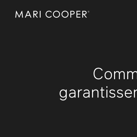
Skip
to
main
content
Comme
garantissen