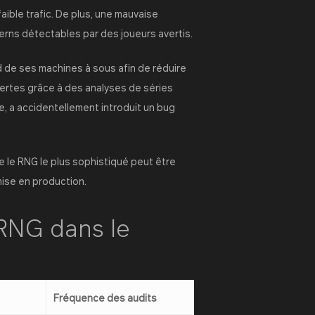
aible trafic. De plus, une mauvaise
erns détectables par des joueurs avertis.
d de ses machines à sous afin de réduire
ertes grâce à des analyses de séries
e, a accidentellement introduit un bug
 le RNG le plus sophistiqué peut être
mise en production.
 RNG dans le
Fréquence des audits