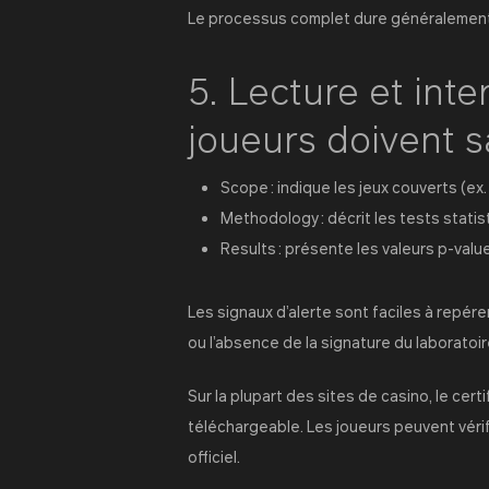
Le processus complet dure généralement en
5. Lecture et inte
joueurs doivent s
Scope : indique les jeux couverts (ex. :
Methodology : décrit les tests stati
Results : présente les valeurs p‑valu
Les signaux d’alerte sont faciles à repére
ou l’absence de la signature du laboratoir
Sur la plupart des sites de casino, le cer
téléchargeable. Les joueurs peuvent vérif
officiel.