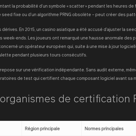
tant la probabilité d’un symbole « scatter » pendant les heures de f
ne seed fixe ou d’un algorithme PRNG obsolète – peut créer des patt
 dérives. En 2015, un casino asiatique a été accusé d’ajuster la see
les week‑ends. Les joueurs ont remarqué une hausse anormale des p
concerné un opérateur européen qui, suite à une mise à jour logiciell
ulette pendant plusieurs tours consécutifs.
epose sur une vérification indépendante. Sans audit externe, même
oratoires de test qui certifient chaque composant logiciel avant sa 
 organismes de certification
Région principale
Normes principales