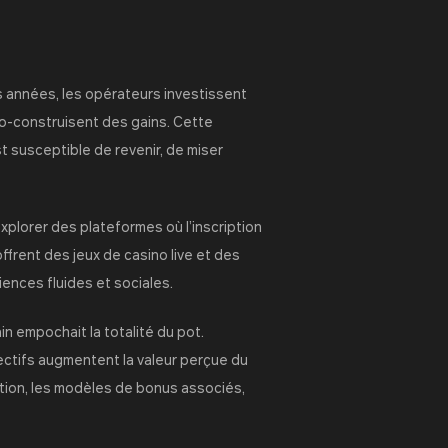
s années, les opérateurs investissent
o‑construisent des gains. Cette
st susceptible de revenir, de miser
plorer des plateformes où l’inscription
ffrent des jeux de casino live et des
iences fluides et sociales.
n empochait la totalité du pot.
lectifs augmentent la valeur perçue du
ction, les modèles de bonus associés,