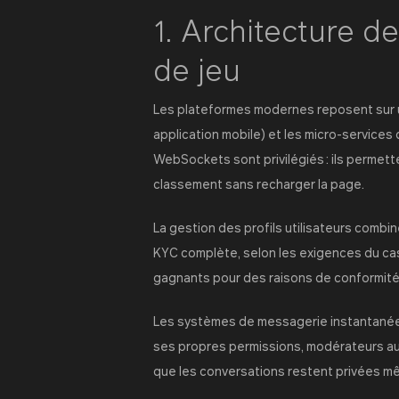
1. Architecture d
de jeu
Les plateformes modernes reposent sur un
application mobile) et les micro‑services 
WebSockets sont privilégiés : ils permet
classement sans recharger la page.
La gestion des profils utilisateurs combin
KYC complète, selon les exigences du casin
gagnants pour des raisons de conformité
Les systèmes de messagerie instantanée s
ses propres permissions, modérateurs aut
que les conversations restent privées mê