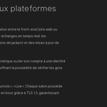
aux plateformes
ion entre le front‑end (site web ou
es échanges en temps réel, les
ons de jackpot et des mises à jour de
générique ou lier son compte à une identité
rant la possibilité de vérifier les gros
rnois », « Live ». Chaque salon possède
en bout grâce à TLS 1.3, garantissant