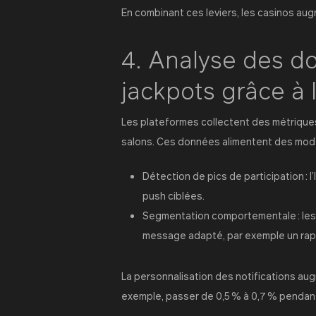
En combinant ces leviers, les casinos aug
4. Analyse des d
jackpots grâce à l
Les plateformes collectent des métriques
salons. Ces données alimentent des modè
Détection de pics de participation : 
push ciblées.
Segmentation comportementale : les jo
message adapté, par exemple un rappel
La personnalisation des notifications aug
exemple, passer de 0,5 % à 0,7 % pendant 