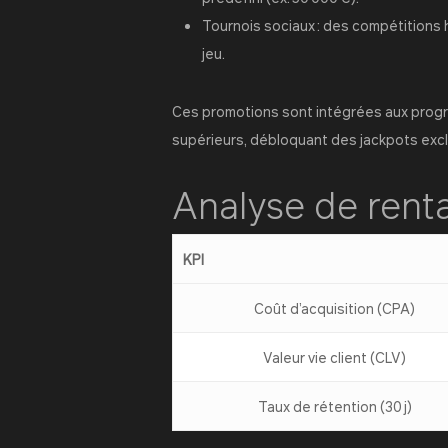
Tournois sociaux : des compétitions
jeu.
Ces promotions sont intégrées aux progr
supérieurs, débloquant des jackpots excl
Analyse de renta
KPI
Coût d’acquisition (CPA)
Valeur vie client (CLV)
Taux de rétention (30 j)