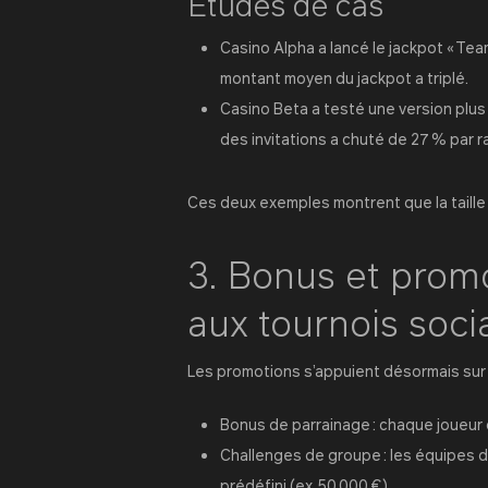
Études de cas
Casino Alpha a lancé le jackpot « Tea
montant moyen du jackpot a triplé.
Casino Beta a testé une version plus r
des invitations a chuté de 27 % par r
Ces deux exemples montrent que la taille 
3. Bonus et prom
aux tournois soci
Les promotions s’appuient désormais sur
Bonus de parrainage : chaque joueur 
Challenges de groupe : les équipes de
prédéfini (ex. 50 000 €).