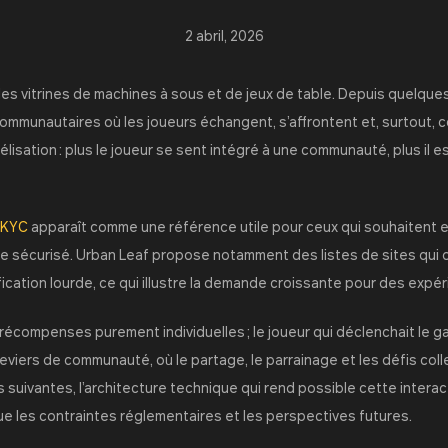
2 abril, 2026
les vitrines de machines à sous et de jeux de table. Depuis quelque
munautaires où les joueurs échangent, s’affrontent et, surtout, c
élisation : plus le joueur se sent intégré à une communauté, plus il e
s KYC
apparaît comme une référence utile pour ceux qui souhaitent ex
re sécurisé. Urban Leaf propose notamment des listes de sites qui o
cation lourde, ce qui illustre la demande croissante pour des expér
récompenses purement individuelles ; le joueur qui déclenchait le gai
leviers de communauté, où le partage, le parrainage et les défis col
 suivantes, l’architecture technique qui rend possible cette intera
 que les contraintes réglementaires et les perspectives futures.