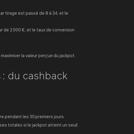
r tirage est passé de 8 à 34, et le
ur de 2 000 €, et le taux de conversion
maximiser la valeur perçue du jackpot.
 : du cashback
re pendant les 30 premiers jours.
s totales si le jackpot atteint un seuil