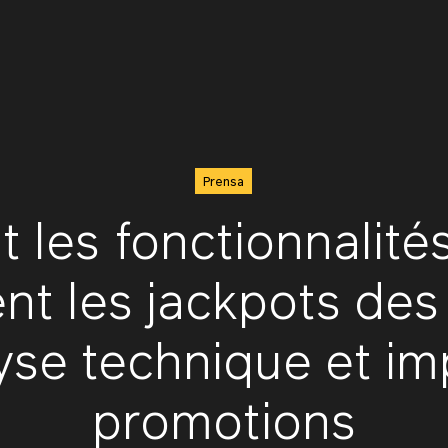
Prensa
les fonctionnalités
nt les jackpots des
lyse technique et im
promotions