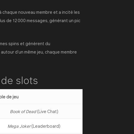
 à chaque nouveau membre et a incité les
é plus de 12 000 messages, générant un pic
mêmes spins et génèrent du
s autour d’un même jeu, chaque membre
 de slots
le de jeu
Book of Dead
(Live Chat)
Mega Joker
(Leaderboard)