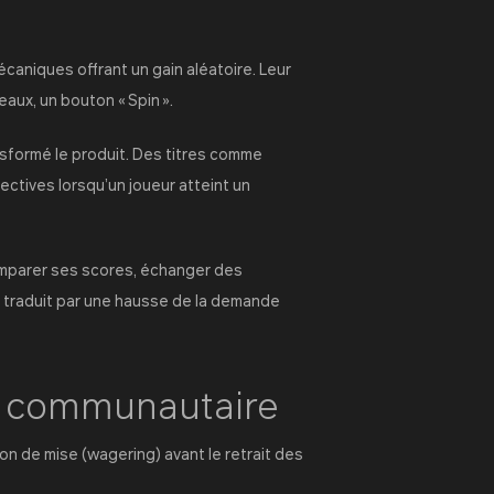
écaniques offrant un gain aléatoire. Leur
eaux, un bouton « Spin ».
nsformé le produit. Des titres comme
ctives lorsqu’un joueur atteint un
 comparer ses scores, échanger des
e traduit par une hausse de la demande
t communautaire
on de mise (wagering) avant le retrait des