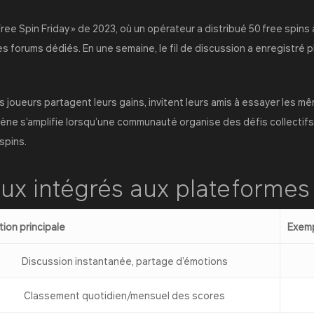
ee Spin Friday » de 2023, où un opérateur a distribué 50 free spins
 les forums dédiés. En une semaine, le fil de discussion a enregistr
 les joueurs partagent leurs gains, invitent leurs amis à essayer les 
ène s’amplifie lorsqu’une communauté organise des défis collectif
spins.
iaux intégrés aux plateformes
ion principale
Exemp
Discussion instantanée, partage d’émotions
Classement quotidien/mensuel des scores