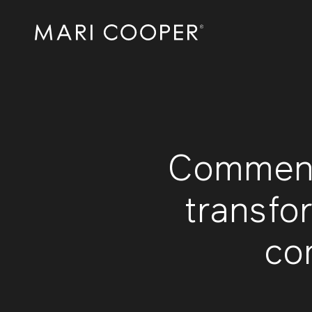
Skip
to
main
content
Comment 
transfor
co