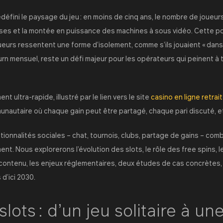
défini le paysage du jeu : en moins de cinq ans, le nombre de joueurs 
uses et la montée en puissance des machines à sous vidéo. Cette p
ueurs ressentent une forme d’isolement, comme s’ils jouaient « dans 
urn mensuel, reste un défi majeur pour les opérateurs qui peinent à
nt ultra‑rapide, illustré par le lien vers le site
casino en ligne retrai
autaire où chaque gain peut être partagé, chaque pari discuté, et
onctionnalités sociales – chat, tournois, clubs, partage de gains – c
 Nous explorerons l’évolution des slots, le rôle des free spins, les
e contenu, les enjeux réglementaires, deux études de cas concrètes,
d’ici 2030.
 slots : d’un jeu solitaire à u