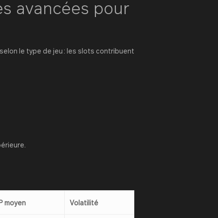
ues avancées pour
elon le type de jeu : les slots contribuent
périeure.
P moyen
Volatilité