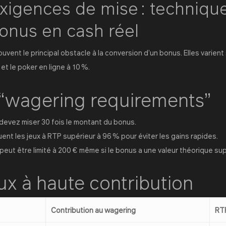
exigences de mise : techniq
onus en cash réel
ent le principal obstacle à la conversion d’un bonus. Elles varient s
et le poker en ligne à 10 %.
 “wagering requirements”
s devez miser 30 fois le montant du bonus.
uent les jeux à RTP supérieur à 96 % pour éviter les gains rapides.
 peut être limité à 200 € même si le bonus a une valeur théorique su
ux à haute contribution
Contribution au wagering
RT