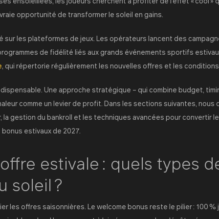
ses ensoleillées, les joueurs cherchent à profiter de l’effet « cool »
 vraie opportunité de transformer le soleil en gains.
té sur les plateformes de jeux. Les opérateurs lancent des campag
 programmes de fidélité liés aux grands événements sportifs estivau
e
, qui répertorie régulièrement les nouvelles offres et les condition
 indispensable. Une approche stratégique – qui combine budget, tim
aleur comme un levier de profit. Dans les sections suivantes, nous
, la gestion du bankroll et les techniques avancées pour convertir l
s bonus estivaux de 2027.
’offre estivale : quels types d
 soleil ?
plier les offres saisonnières. Le welcome bonus reste le pilier : 10