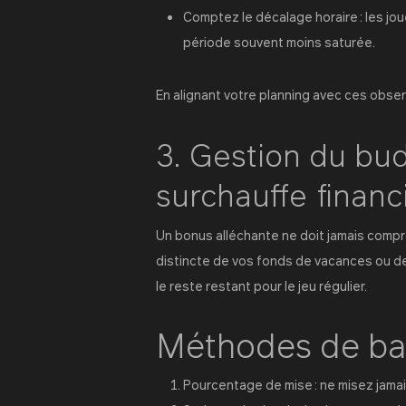
Comptez le décalage horaire : les jo
période souvent moins saturée.
En alignant votre planning avec ces obse
3. Gestion du bud
surchauffe financ
Un bonus alléchante ne doit jamais compro
distincte de vos fonds de vacances ou de
le reste restant pour le jeu régulier.
Méthodes de ba
Pourcentage de mise : ne misez jamais