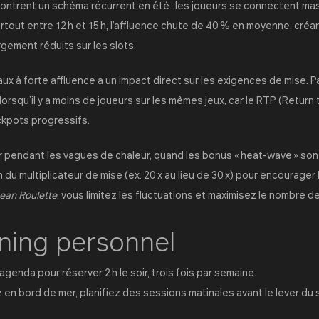
trent un schéma récurrent en été : les joueurs se connectent massi
surtout entre 12 h et 15 h, l’affluence chute de 40 % en moyenne, créa
gement réduits sur les slots.
x à forte affluence a un impact direct sur les exigences de mise. P
 lorsqu’il y a moins de joueurs sur les mêmes jeux, car le RTP (Retur
ckpots progressifs.
r pendant les vagues de chaleur, quand les bonus « heat‑wave » sont
u multiplicateur de mise (ex. 20 x au lieu de 30 x) pour encourager l
ean Roulette
, vous limitez les fluctuations et maximisez le nombre d
ning personnel
agenda pour réserver 2 h le soir, trois fois par semaine.
z en bord de mer, planifiez des sessions matinales avant le lever du