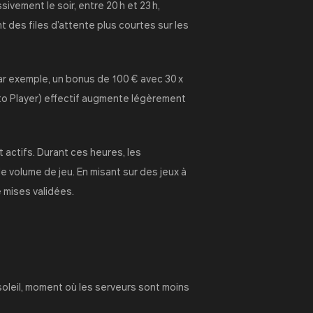
vement le soir, entre 20 h et 23 h,
nt des files d’attente plus courtes sur les
ar exemple, un bonus de 100 € avec 30 x
n to Player) effectif augmente légèrement
 actifs. Durant ces heures, les
e volume de jeu. En misant sur des jeux à
e mises validées.
 soleil, moment où les serveurs sont moins