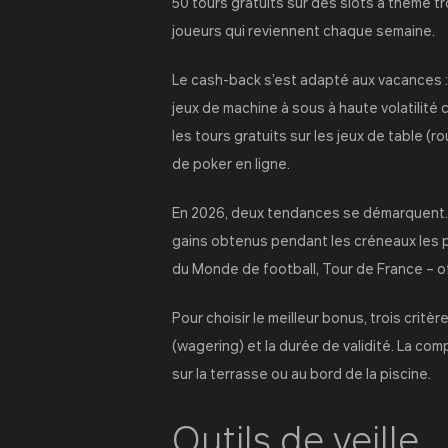
50 tours gratuits sur des slots à thème tr
joueurs qui reviennent chaque semaine.
Le cash‑back s’est adapté aux vacances : 
jeux de machine à sous à haute volatilit
les tours gratuits sur les jeux de table (
de poker en ligne.
En 2026, deux tendances se démarquent. P
gains obtenus pendant les créneaux les 
du Monde de football, Tour de France – o
Pour choisir le meilleur bonus, trois crit
(wagering) et la durée de validité. La com
sur la terrasse ou au bord de la piscine.
Outils de veille