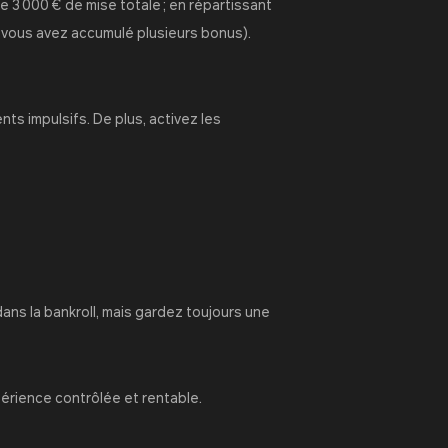
e 3 000 € de mise totale ; en répartissant
i vous avez accumulé plusieurs bonus).
ts impulsifs. De plus, activez les
ans la bankroll, mais gardez toujours une
périence contrôlée et rentable.