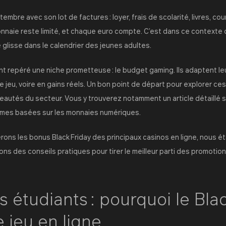
embre avec son lot de factures : loyer, frais de scolarité, livres, cou
monnaie reste limité, et chaque euro compte. C’est dans ce contexte
glisse dans le calendrier des jeunes adultes.
ont repéré une niche prometteuse : le budget gaming. Ils adaptent 
jeu, voire en gains réels. Un bon point de départ pour explorer ces 
eautés du secteur. Vous y trouverez notamment un article détaillé s
rmes basées sur les monnaies numériques.
rons les bonus Black Friday des principaux casinos en ligne, nous ét
ns des conseils pratiques pour tirer le meilleur parti des promotio
s étudiants : pourquoi le Bla
e jeu en ligne