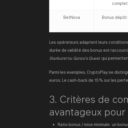
complet
BetNova
Bonus dépôt l
Les opérateurs adaptent leurs conditions p
durée de validité des bonus est raccourcie
Starburst
ou
Gonzo’s Quest
, qui permette
Parmi les exemples, CryptoPlay se disting
euros. Le cash‑back de 15 % sur les perte
3. Critères de co
avantageux pour 
Ratio bonus / mise minimale
: un bonus