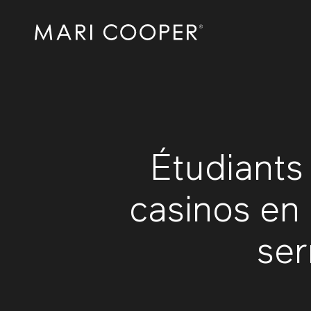
Skip
to
main
content
Étudiants
casinos en 
ser