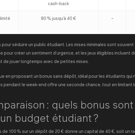
cash‑back
imité
80 % jusqu’à 40 €
–
our séduire un public étudiant. Les mises minimales sont souvent aba
 pour créer un sentiment d’urgence, et les jeux éligibles incluent de
nt de jouer longtemps avec de petites mises.
ue en proposant un bonus sans dépôt, idéal pour les étudiants qui n
s pendant le week‑end offre une seconde chance, tout en limitant le
mparaison : quels bonus sont
un budget étudiant ?
 de 100 % sur un dépôt de 20 € donne un capital de 40 €, soit un ratio 