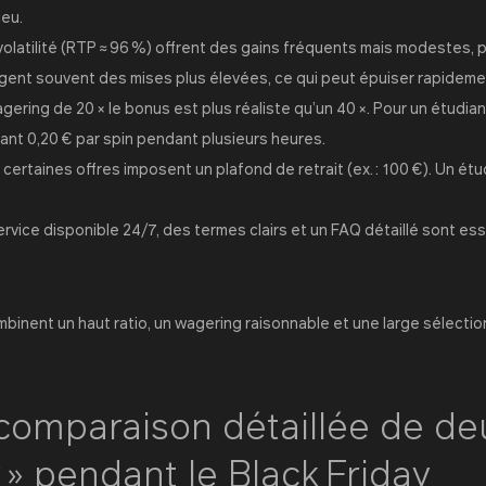
jeu.
e volatilité (RTP ≈ 96 %) offrent des gains fréquents mais modestes, p
xigent souvent des mises plus élevées, ce qui peut épuiser rapideme
agering de 20 × le bonus est plus réaliste qu’un 40 ×. Pour un étudi
uant 0,20 € par spin pendant plusieurs heures.
: certaines offres imposent un plafond de retrait (ex. : 100 €). Un ét
service disponible 24/7, des termes clairs et un FAQ détaillé sont es
binent un haut ratio, un wagering raisonnable et une large sélection 
 comparaison détaillée de de
 » pendant le Black Friday