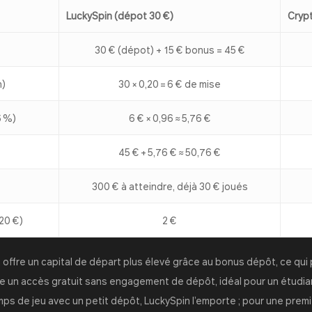
LuckySpin (dépot 30 €)
Cryp
30 € (dépot) + 15 € bonus = 45 €
n)
30 × 0,20 = 6 € de mise
6 %)
6 € × 0,96 ≈ 5,76 €
45 € + 5,76 € ≈ 50,76 €
300 € à atteindre, déjà 30 € joués
20 €)
2 €
n offre un capital de départ plus élevé grâce au bonus dépôt, ce qui
 un accès gratuit sans engagement de dépôt, idéal pour un étudian
emps de jeu avec un petit dépôt, LuckySpin l’emporte ; pour une prem