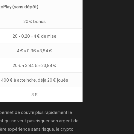
toPlay (sans dépôt)
20 € bonus
20 × 0,20 = 4 € de mise
4 € × 0,96 ≈ 3,84 €
20 € + 3,84 € ≈ 23,84 €
400 € à atteindre, déjà 20 € joués
3 €
 permet de couvrir plus rapidement le
t qui ne veut pas risquer son argent de
ière expérience sans risque, le crypto