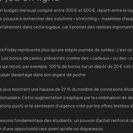
budget mensuel compris entre 300 € et 600 €, réparti entre le loyer,
es pousse à rechercher des solutions « stretching » : maximiser cha
 parfaitement dans cette logique, car il promet des remises important
ck Friday représente plus qu’une simple journée de soldes ; c’est un
s. Les bonus de casino, présentés comme des « cadeaux » ou des «
 qui reçoit, par exemple, 100 % de bonus sur un dépôt de 20 € voit
 puiser davantage dans son argent de poche.
de jeux montrent une hausse de 27 % du nombre de connexions étu
madaire. Cette augmentation s’explique par la combinaison de deux 
tions push) et le sentiment d’urgence créé par les offres limitées 
 besoins fondamentaux des étudiants : un pouvoir d’achat renforcé, l
r d’une opportunité rare avant qu’elle ne disparaisse.