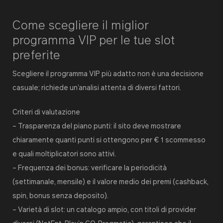
Come scegliere il miglior
programma VIP per le tue slot
preferite
Scegliere il programma VIP più adatto non è una decisione
casuale; richiede un’analisi attenta di diversi fattori.
Criteri di valutazione
– Trasparenza del piano punti: il sito deve mostrare
chiaramente quanti punti si ottengono per € 1 scommesso
e quali moltiplicatori sono attivi.
– Frequenza dei bonus: verificare la periodicità
(settimanale, mensile) e il valore medio dei premi (cashback,
spin, bonus senza deposito).
– Varietà di slot: un catalogo ampio, con titoli di provider