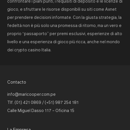
confrontare i piani punti, i requisiti di deposito e le licenze di
gioco, e sfruttare le risorse disponibili su siti come Axnet
per prendere decisioni informate. Con la giusta strategia, la
fedeltà non è più solo una promessa di ritorno, ma un vero e
proprio “passaporto” per premi esclusivi, esperienze di alto
livello e una esperienza di gioco più ricca, anche nel mondo
dei crypto casino Italia.
Contacto
info@maricooper.com.pe
Tlf. (01) 421 0869 / (+51) 987 254 181
Calle Miguel Dasso 117 – Oficina 15
La Empresa