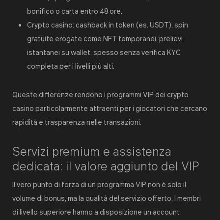
bonifico o carta entro 48 ore.
Crypto casino
: cashback in token (es. USDT), spin
gratuite erogate come NFT temporanei, prelievi
istantanei su wallet, spesso senza verifica KYC
completa per i livelli più alti.
Queste differenze rendono i programmi VIP dei crypto
casino particolarmente attraenti per i giocatori che cercano
rapidità e trasparenza nelle transazioni.
Servizi premium e assistenza
dedicata: il valore aggiunto del VIP
Il vero punto di forza di un programma VIP non è solo il
volume di bonus, ma la qualità del servizio offerto. I membri
di livello superiore hanno a disposizione un account