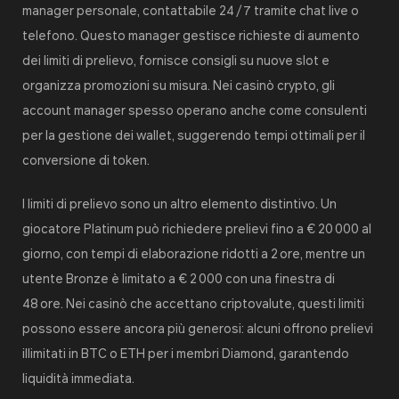
manager personale, contattabile 24 / 7 tramite chat live o
telefono. Questo manager gestisce richieste di aumento
dei limiti di prelievo, fornisce consigli su nuove slot e
organizza promozioni su misura. Nei casinò crypto, gli
account manager spesso operano anche come consulenti
per la gestione dei wallet, suggerendo tempi ottimali per il
conversione di token.
I limiti di prelievo sono un altro elemento distintivo. Un
giocatore Platinum può richiedere prelievi fino a € 20 000 al
giorno, con tempi di elaborazione ridotti a 2 ore, mentre un
utente Bronze è limitato a € 2 000 con una finestra di
48 ore. Nei casinò che accettano criptovalute, questi limiti
possono essere ancora più generosi: alcuni offrono prelievi
illimitati in BTC o ETH per i membri Diamond, garantendo
liquidità immediata.