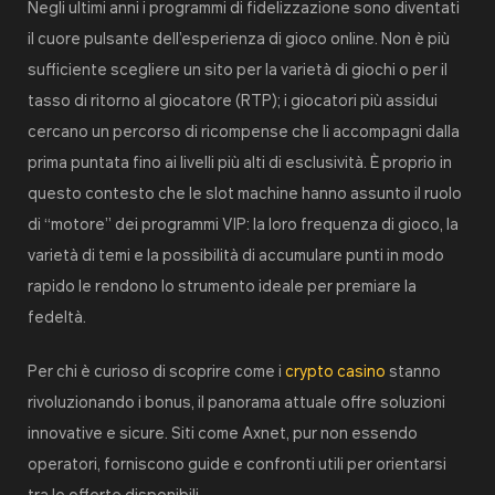
Negli ultimi anni i programmi di fidelizzazione sono diventati
il cuore pulsante dell’esperienza di gioco online. Non è più
sufficiente scegliere un sito per la varietà di giochi o per il
tasso di ritorno al giocatore (RTP); i giocatori più assidui
cercano un percorso di ricompense che li accompagni dalla
prima puntata fino ai livelli più alti di esclusività. È proprio in
questo contesto che le slot machine hanno assunto il ruolo
di “motore” dei programmi VIP: la loro frequenza di gioco, la
varietà di temi e la possibilità di accumulare punti in modo
rapido le rendono lo strumento ideale per premiare la
fedeltà.
Per chi è curioso di scoprire come i
crypto casino
stanno
rivoluzionando i bonus, il panorama attuale offre soluzioni
innovative e sicure. Siti come Axnet, pur non essendo
operatori, forniscono guide e confronti utili per orientarsi
tra le offerte disponibili.