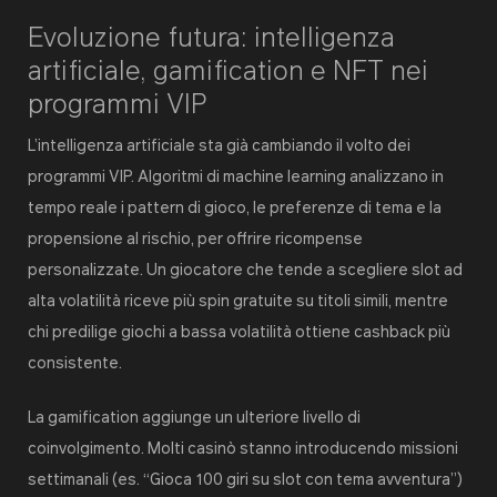
Evoluzione futura: intelligenza
artificiale, gamification e NFT nei
programmi VIP
L’intelligenza artificiale sta già cambiando il volto dei
programmi VIP. Algoritmi di machine learning analizzano in
tempo reale i pattern di gioco, le preferenze di tema e la
propensione al rischio, per offrire ricompense
personalizzate. Un giocatore che tende a scegliere slot ad
alta volatilità riceve più spin gratuite su titoli simili, mentre
chi predilige giochi a bassa volatilità ottiene cashback più
consistente.
La gamification aggiunge un ulteriore livello di
coinvolgimento. Molti casinò stanno introducendo missioni
settimanali (es. “Gioca 100 giri su slot con tema avventura”)