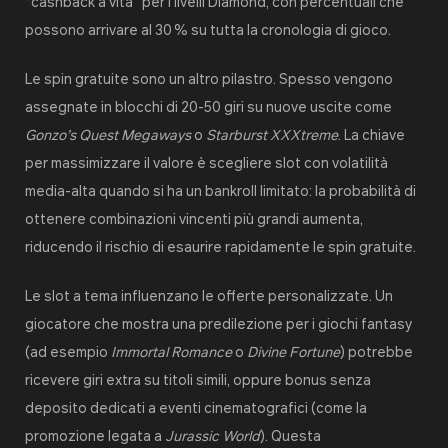
“cashback a vita” per i livelli Diamond, con percentuali che
possono arrivare al 30 % su tutta la cronologia di gioco.
Le spin gratuite sono un altro pilastro. Spesso vengono
assegnate in blocchi di 20‑50 giri su nuove uscite come
Gonzo’s Quest Megaways
o
Starburst XXXtreme
. La chiave
per massimizzare il valore è scegliere slot con volatilità
media‑alta quando si ha un bankroll limitato: la probabilità di
ottenere combinazioni vincenti più grandi aumenta,
riducendo il rischio di esaurire rapidamente le spin gratuite.
Le slot a tema influenzano le offerte personalizzate. Un
giocatore che mostra una predilezione per i giochi fantasy
(ad esempio
Immortal Romance
o
Divine Fortune
) potrebbe
ricevere giri extra su titoli simili, oppure bonus senza
deposito dedicati a eventi cinematografici (come la
promozione legata a
Jurassic World
). Questa