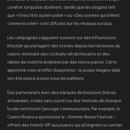
corail et turquoise dominent, tandis que les slogans tels
que « Vivez l’été à plein poker » ou « Des soirées qui brillent
comme le soleil » sont diffusés sur les réseaux sociaux.
Les campagnes s’appuient souvent sur des influenceurs
lifestyle qui partagent des stories depuis les terrasses du
casino, montrant des cocktails rafraîchissants et des
tables de roulette éclairées par des néons pastel. Cette
approche crée un effet d’aspiration : le joueur imagine déjà
son été passé à jouer sous les palmiers.
Des partenariats avec des marques de boissons (bières
artisanales, sodas sans sucre) ou des festivals de musique
locale renforcent l’ancrage communautaire. Par exemple, le
Casino Riviera a sponsorisé le « Summer Beats Festival »,
offrant des tickets VIP aux joueurs qui atteignent un certain