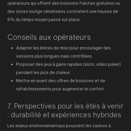
opérateurs qui offrent des boissons fraîches gratuites ou
des zones lounge climatisées constatent une hausse de
9 % du temps moyen passé sur place.
Conseils aux opérateurs
Adapter les limites de mise pour encourager des
sessions plus longues mais contrôlées.
Proposer des jeux à gains rapides (slots, video poker)
pendant les pics de chaleur.
Mettre en avant des offres de boissons et de
rafraîchissements pour augmenter le confort.
7. Perspectives pour les étés à venir
: durabilité et expériences hybrides
Les enjeux environnementaux poussent les casinos à