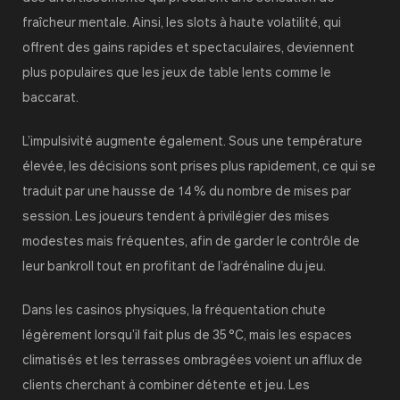
fraîcheur mentale. Ainsi, les slots à haute volatilité, qui
offrent des gains rapides et spectaculaires, deviennent
plus populaires que les jeux de table lents comme le
baccarat.
L’impulsivité augmente également. Sous une température
élevée, les décisions sont prises plus rapidement, ce qui se
traduit par une hausse de 14 % du nombre de mises par
session. Les joueurs tendent à privilégier des mises
modestes mais fréquentes, afin de garder le contrôle de
leur bankroll tout en profitant de l’adrénaline du jeu.
Dans les casinos physiques, la fréquentation chute
légèrement lorsqu’il fait plus de 35 °C, mais les espaces
climatisés et les terrasses ombragées voient un afflux de
clients cherchant à combiner détente et jeu. Les