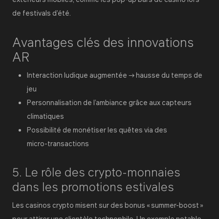
de festivals d’été.
Avantages clés des innovations
AR
Interaction ludique augmentée → hausse du temps de
jeu
Personnalisation de l’ambiance grâce aux capteurs
climatiques
Possibilité de monétiser les quêtes via des
micro‑transactions
5. Le rôle des crypto‑monnaies
dans les promotions estivales
Les casinos crypto misent sur des bonus « summer‑boost »
pour attirer une clientèle technophile. Un exemple notable