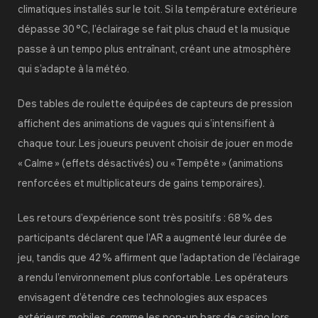
climatiques installés sur le toit. Si la température extérieure
dépasse 30 °C, l’éclairage se fait plus chaud et la musique
passe à un tempo plus entraînant, créant une atmosphère
qui s’adapte à la météo.
Des tables de roulette équipées de capteurs de pression
affichent des animations de vagues qui s’intensifient à
chaque tour. Les joueurs peuvent choisir de jouer en mode
« Calme » (effets désactivés) ou « Tempête » (animations
renforcées et multiplicateurs de gains temporaires).
Les retours d’expérience sont très positifs : 68 % des
participants déclarent que l’AR a augmenté leur durée de
jeu, tandis que 42 % affirment que l’adaptation de l’éclairage
a rendu l’environnement plus confortable. Les opérateurs
envisagent d’étendre ces technologies aux espaces
extérieurs mobiles, comme les pop‑up bars de casino lors