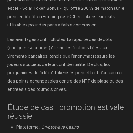
est le « Solar Token Bonus », qui offre 200 % de match sur le
premier dépôt en Bitcoin, plus 50 $ en tokens exclusifs
utilisables pour des paris à faible commission.
Les avantages sont multiples. La rapidité des dépôts
(quelques secondes) élimine les frictions liées aux
virements bancaires, tandis que l’anonymat rassure les
joueurs soucieux de leur confidentialité. De plus, les
programmes de fidélité tokenisés permettent d’accumuler
des points échangeables contre des NFT de plage ou des
entrées à des tournois privés.
Étude de cas : promotion estivale
réussie
Plateforme :
CryptoWave Casino