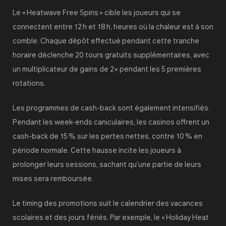
Le « Heatwave Free Spins » cible les joueurs qui se
connectent entre 12 h et 18 h, heures où la chaleur est à son
comble. Chaque dépôt effectué pendant cette tranche
horaire déclenche 20 tours gratuits supplémentaires, avec
un multiplicateur de gains de 2× pendant les 5 premières
rotations.
Les programmes de cash‑back sont également intensifiés.
Pendant les week‑ends caniculaires, les casinos offrent un
cash‑back de 15 % sur les pertes nettes, contre 10 % en
période normale. Cette hausse incite les joueurs à
prolonger leurs sessions, sachant qu’une partie de leurs
mises sera remboursée.
Le timing des promotions suit le calendrier des vacances
scolaires et des jours fériés. Par exemple, le « Holiday Heat