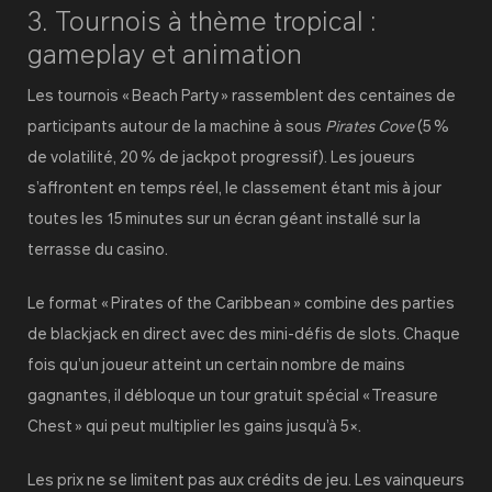
3. Tournois à thème tropical :
gameplay et animation
Les tournois « Beach Party » rassemblent des centaines de
participants autour de la machine à sous
Pirates Cove
(5 %
de volatilité, 20 % de jackpot progressif). Les joueurs
s’affrontent en temps réel, le classement étant mis à jour
toutes les 15 minutes sur un écran géant installé sur la
terrasse du casino.
Le format « Pirates of the Caribbean » combine des parties
de blackjack en direct avec des mini‑défis de slots. Chaque
fois qu’un joueur atteint un certain nombre de mains
gagnantes, il débloque un tour gratuit spécial « Treasure
Chest » qui peut multiplier les gains jusqu’à 5×.
Les prix ne se limitent pas aux crédits de jeu. Les vainqueurs