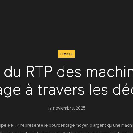
Prensa
n du RTP des machin
ge à travers les d
17 noviembre, 2025
pelé RTP, représente le pourcentage moyen d’argent qu’une machine