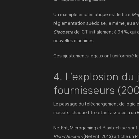
Un exemple emblématique est le titre
Meg
réglementation suédoise, le même jeu a v
Cleopatra
de IGT, initialement à 94 %, qui
nouvelles machines.
Ces ajustements légaux ont uniformisé les
4. L’explosion du 
fournisseurs (20
Le passage du téléchargement de logicie
massifs, chaque titre étant associé à un 
NetEnt, Microgaming et Playtech se sont 
Blood Suckers
(NetEnt, 2013) affiche un 