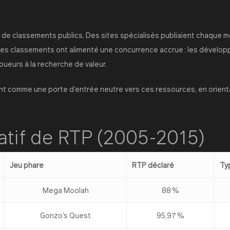
 de classements publics. Des sites spécialisés publiaient chaque moi
es classements ont alimenté une concurrence accrue : les développeu
 joueurs à la recherche de valeur.
t comme une porte d’entrée neutre vers ces ressources, en orienta
tif de RTP (2005‑2015)
Jeu phare
RTP déclaré
Ty
Mega Moolah
88 %
Gonzo’s Quest
95,97 %