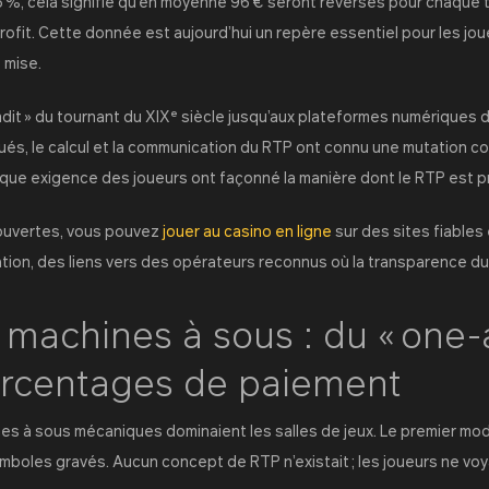
96 %, cela signifie qu’en moyenne 96 € seront reversés pour chaque 
ofit. Cette donnée est aujourd’hui un repère essentiel pour les joue
 mise.
dit » du tournant du XIXᵉ siècle jusqu’aux plateformes numériques
ués, le calcul et la communication du RTP ont connu une mutation 
ue exigence des joueurs ont façonné la manière dont le RTP est pr
ouvertes, vous pouvez
jouer au casino en ligne
sur des sites fiables
tion, des liens vers des opérateurs reconnus où la transparence du
 machines à sous : du « one
urcentages de paiement
es à sous mécaniques dominaient les salles de jeux. Le premier modèl
boles gravés. Aucun concept de RTP n’existait ; les joueurs ne voya