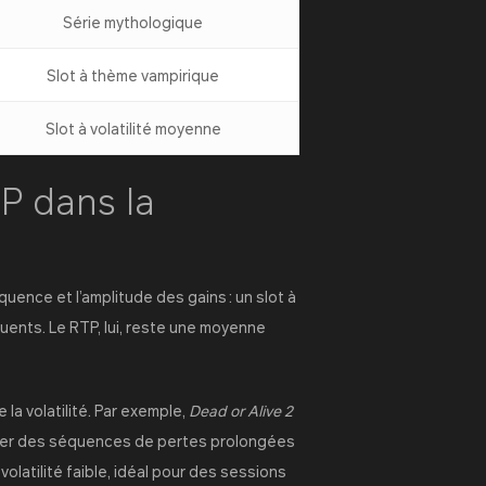
Série mythologique
Slot à thème vampirique
Slot à volatilité moyenne
TP dans la
quence et l’amplitude des gains : un slot à
quents. Le RTP, lui, reste une moyenne
la volatilité. Par exemple,
Dead or Alive 2
orter des séquences de pertes prolongées
olatilité faible, idéal pour des sessions