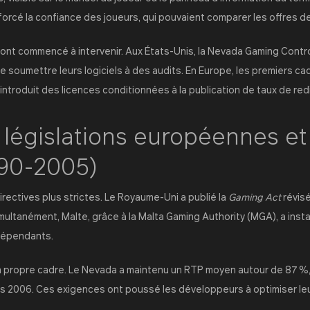
orcé la confiance des joueurs, qui pouvaient comparer les offres de
n ont commencé à intervenir. Aux États‑Unis, la Nevada Gaming Cont
 soumettre leurs logiciels à des audits. En Europe, les premiers ca
ntroduit des licences conditionnées à la publication de taux de redi
s législations européennes e
990‑2005)
rectives plus strictes. Le Royaume‑Uni a publié la
Gaming Act
révisé
ultanément, Malte, grâce à la Malta Gaming Authority (MGA), a insta
ndépendants.
 propre cadre. Le Nevada a maintenu un RTP moyen autour de 87 %, 
s 2006. Ces exigences ont poussé les développeurs à optimiser leur