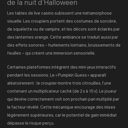
de la nuit d’Halloween
Les tables de live casino subissent une métamorphose
visuelle. Les croupiers portent des costumes de sorcière,
de squelette ou de vampire, et les décors sont éclairés par
des lanternes orange. Cette ambiance se traduit aussi par
des effets sonores – hurlements lointains, bruissements de
feuilles – qui créent une immersion sensorielle.
Certaines plateformes intègrent des mini‑jeux interactifs
pendant les sessions. Le « Pumpkin Guess » apparaît
aléatoirement : le croupier montre trois citrouilles, l’une
contenant un multiplicateur caché (de 2 x à 10 x). Le joueur
qui devine correctement voit son prochain pari multiplié par
le facteur révélé. Cette mécanique encourage des mises
légèrement supérieures, car le potentiel de gain immédiat
dépasse le risque perçu.