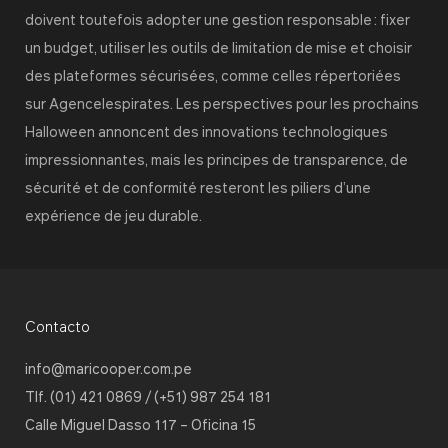
doivent toutefois adopter une gestion responsable : fixer
un budget, utiliser les outils de limitation de mise et choisir
des plateformes sécurisées, comme celles répertoriées
sur Agencelespirates. Les perspectives pour les prochains
Halloween annoncent des innovations technologiques
impressionnantes, mais les principes de transparence, de
sécurité et de conformité resteront les piliers d’une
expérience de jeu durable.
Contacto
info@maricooper.com.pe
Tlf. (01) 421 0869 / (+51) 987 254 181
Calle Miguel Dasso 117 – Oficina 15