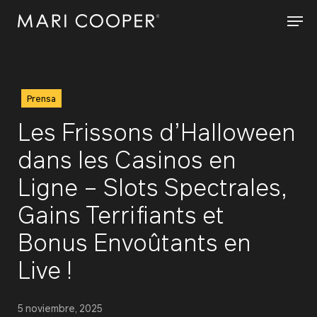
Skip
Men
to
Close
main
Menu
content
Prensa
Les Frissons d’Halloween
dans les Casinos en
Ligne – Slots Spectrales,
Gains Terrifiants et
Bonus Envoûtants en
Live !
5 noviembre, 2025