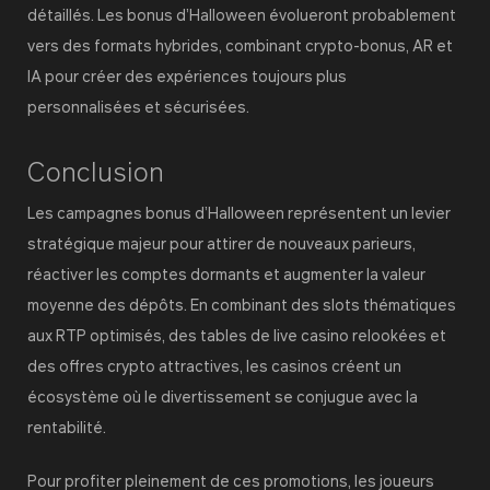
détaillés. Les bonus d’Halloween évolueront probablement
vers des formats hybrides, combinant crypto‑bonus, AR et
IA pour créer des expériences toujours plus
personnalisées et sécurisées.
Conclusion
Les campagnes bonus d’Halloween représentent un levier
stratégique majeur pour attirer de nouveaux parieurs,
réactiver les comptes dormants et augmenter la valeur
moyenne des dépôts. En combinant des slots thématiques
aux RTP optimisés, des tables de live casino relookées et
des offres crypto attractives, les casinos créent un
écosystème où le divertissement se conjugue avec la
rentabilité.
Pour profiter pleinement de ces promotions, les joueurs