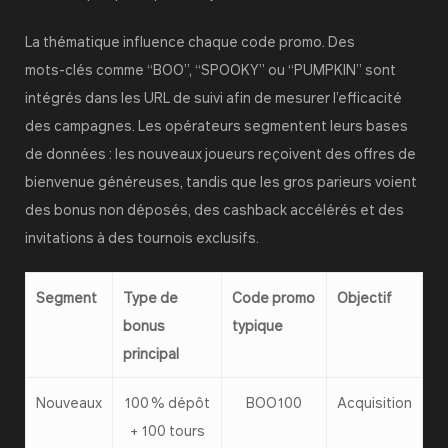
La thématique influence chaque code promo. Des
mots‑clés comme “BOO”, “SPOOKY” ou “PUMPKIN” sont
intégrés dans les URL de suivi afin de mesurer l’efficacité
des campagnes. Les opérateurs segmentent leurs bases
de données : les nouveaux joueurs reçoivent des offres de
bienvenue généreuses, tandis que les gros parieurs voient
des bonus non déposés, des cashback accélérés et des
invitations à des tournois exclusifs.
Segment
Type de
Code promo
Objectif
bonus
typique
principal
Nouveaux
100 % dépôt
BOO100
Acquisition
+ 100 tours