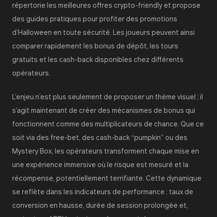
répertorie les meilleures offres crypto‑friendly et propose
des guides pratiques pour profiter des promotions
d’Halloween en toute sécurité. Les joueurs peuvent ainsi
comparer rapidement les bonus de dépôt, les tours
gratuits et les cash‑back disponibles chez différents
opérateurs.
L’enjeu n’est plus seulement de proposer un thème visuel ; il
s’agit maintenant de créer des mécanismes de bonus qui
fonctionnent comme des multiplicateurs de chance. Que ce
soit via des free‑bet, des cash‑back “pumpkin” ou des
Mystery Box, les opérateurs transforment chaque mise en
une expérience immersive où le risque est mesuré et la
récompense, potentiellement terrifiante. Cette dynamique
se reflète dans les indicateurs de performance : taux de
conversion en hausse, durée de session prolongée et,