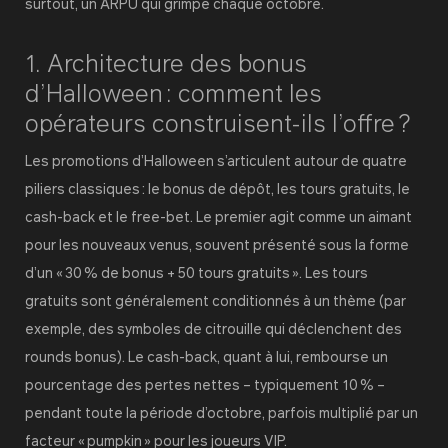
surtout, un ARPU qui grimpe chaque octobre.
1. Architecture des bonus
d’Halloween : comment les
opérateurs construisent‑ils l’offre ?
Les promotions d’Halloween s’articulent autour de quatre
piliers classiques : le bonus de dépôt, les tours gratuits, le
cash‑back et le free‑bet. Le premier agit comme un aimant
pour les nouveaux venus, souvent présenté sous la forme
d’un « 30 % de bonus + 50 tours gratuits ». Les tours
gratuits sont généralement conditionnés à un thème (par
exemple, des symboles de citrouille qui déclenchent des
rounds bonus). Le cash‑back, quant à lui, rembourse un
pourcentage des pertes nettes – typiquement 10 % –
pendant toute la période d’octobre, parfois multiplié par un
facteur « pumpkin » pour les joueurs VIP.