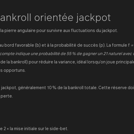
bankroll orientée jackpot
la pierre angulaire pour survivre aux fluctuations du jackpot.
au bord favorable (b) et à la probabilité de succès (p). La formule f
= 
le compte indique une probabilité de 55 % de gagner un 21 naturel avec u
de la bankroll) pour réduire la variance, idéal lorsqu’on joue principa
s opportuns.
jackpot, généralement 10 % de la bankroll totale. Cette réserve doi
 perte.
 2 × la mise initiale sur le side‑bet.