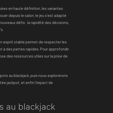
ées en haute définition, les variantes
uer depuis le salon, le jeu s’est adapté
ouveaux défis : la rapidité des décisions,
fs.
Un esprit stable permet de respecter les
t à des pertes rapides. Pour approfondir
pose des ressources utiles sur la prise de
kpots au blackjack, puis nous explorerons
tée jackpot, et enfin l’impact de
s au blackjack