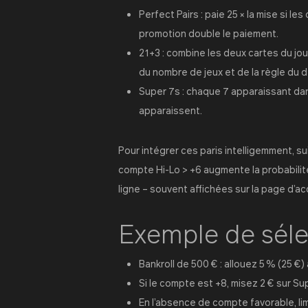
Perfect Pairs : paie 25 × la mise si 
promotion double le paiement.
21+3 : combine les deux cartes du jou
du nombre de jeux et de la règle du 
Super 7s : chaque 7 apparaissant dans
apparaissent.
Pour intégrer ces paris intelligemment, s
compte Hi‑Lo > +6 augmente la probabili
ligne – souvent affichées sur la page d’ac
Exemple de séle
Bankroll de 500 € : allouez 5 % (25 €)
Si le compte est +8, misez 2 € sur Su
En l’absence de compte favorable, li