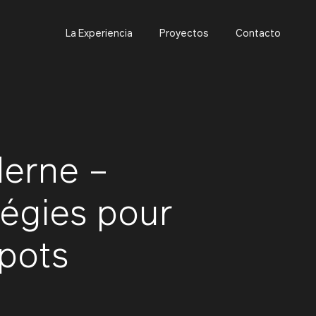
La Experiencia
Proyectos
Contacto
derne –
tégies pour
kpots