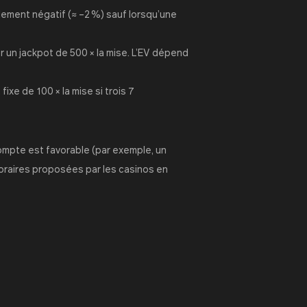
alement négatif (≈ –2 %) sauf lorsqu’une
er un jackpot de 500 × la mise. L’EV dépend
xe de 100 × la mise si trois 7
compte est favorable (par exemple, un
oraires proposées par les casinos en