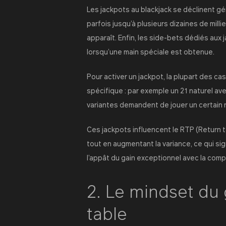
Les jackpots au blackjack se déclinent g
parfois jusqu’à plusieurs dizaines de mill
apparaît. Enfin, les side‑bets dédiés au
lorsqu’une main spéciale est obtenue.
Pour activer un jackpot, la plupart des c
spécifique : par exemple un 21 naturel av
variantes demandent de jouer un certain 
Ces jackpots influencent le RTP (Return to
tout en augmentant la variance, ce qui sig
l’appât du gain exceptionnel avec la com
2. Le mindset du 
table