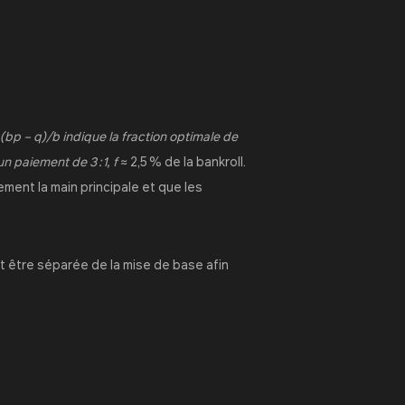
(bp – q)/b indique la fraction optimale de
n paiement de 3 :1, f
≈ 2,5 % de la bankroll.
lement la main principale et que les
t être séparée de la mise de base afin