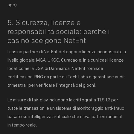
app).
5. Sicurezza, licenze e
responsabilità sociale: perché i
casinò scelgono NetEnt
I casinò partner di NetEnt detengono licenze riconosciute a
livello globale: MGA, UKGC, Curacao e, in alcuni casi, licenze
locali come la DGA di Danimarca. NetEnt fornisce
certificazioni RNG da parte di iTech Labs e garantisce audit
trimestrali per verificare l’integrità dei giochi.
Le misure di fair‑play includono la crittografia TLS 1.3 per
tutte le transazioni e un sistema di monitoraggio anti‑fraud
basato su intelligenza artificiale che rileva pattern anomali
in tempo reale.