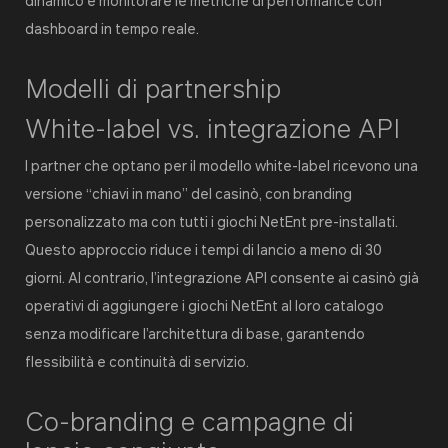
dinamico e monitorare le metriche di performance con
dashboard in tempo reale.
Modelli di partnership
White‑label vs. integrazione API
I partner che optano per il modello white‑label ricevono una
versione “chiavi in mano” del casinò, con branding
personalizzato ma con tutti i giochi NetEnt pre‑installati.
Questo approccio riduce i tempi di lancio a meno di 30
giorni. Al contrario, l’integrazione API consente ai casinò già
operativi di aggiungere i giochi NetEnt al loro catalogo
senza modificare l’architettura di base, garantendo
flessibilità e continuità di servizio.
Co‑branding e campagne di