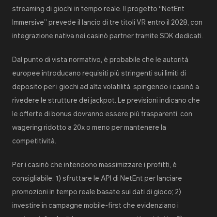
streaming di giochi in tempo reale. Il progetto “NetEnt
Immersive” prevede il lancio di tre titoli VR entro il 2028, con
integrazione nativa nei casinò partner tramite SDK dedicati.
Dal punto di vista normativo, è probabile che le autorità
europee introducano requisiti più stringenti sui limiti di
deposito per i giochi ad alta volatilità, spingendo i casinò a
rivedere le strutture dei jackpot. Le previsioni indicano che
le offerte di bonus dovranno essere più trasparenti, con
wagering ridotto a 20x o meno per mantenere la
competitività.
Per i casinò che intendono massimizzare i profitti, è
consigliabile: 1) sfruttare le API di NetEnt per lanciare
promozioni in tempo reale basate sui dati di gioco; 2)
investire in campagne mobile‑first che evidenziano i