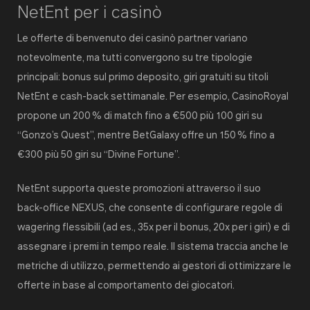
NetEnt per i casinò
Le offerte di benvenuto dei casinò partner variano
notevolmente, ma tutti convergono su tre tipologie
principali: bonus sul primo deposito, giri gratuiti su titoli
NetEnt e cash‑back settimanale. Per esempio, CasinoRoyal
propone un 200 % di match fino a €500 più 100 giri su
“Gonzo’s Quest”, mentre BetGalaxy offre un 150 % fino a
€300 più 50 giri su “Divine Fortune”.
NetEnt supporta queste promozioni attraverso il suo
back‑office NEXUS, che consente di configurare regole di
wagering flessibili (ad es., 35x per il bonus, 20x per i giri) e di
assegnare i premi in tempo reale. Il sistema traccia anche le
metriche di utilizzo, permettendo ai gestori di ottimizzare le
offerte in base al comportamento dei giocatori.