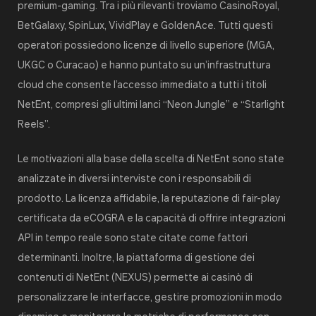
premium‑gaming. Tra i più rilevanti troviamo CasinoRoyal,
BetGalaxy, SpinLux, VividPlay e GoldenAce. Tutti questi
operatori possiedono licenze di livello superiore (MGA,
UKGC o Curacao) e hanno puntato su un’infrastruttura
cloud che consente l’accesso immediato a tutti i titoli
NetEnt, compresi gli ultimi lanci “Neon Jungle” e “Starlight
Reels”.
Le motivazioni alla base della scelta di NetEnt sono state
analizzate in diversi interviste con i responsabili di
prodotto. La licenza affidabile, la reputazione di fair‑play
certificata da eCOGRA e la capacità di offrire integrazioni
API in tempo reale sono state citate come fattori
determinanti. Inoltre, la piattaforma di gestione dei
contenuti di NetEnt (NEXUS) permette ai casinò di
personalizzare le interfacce, gestire promozioni in modo