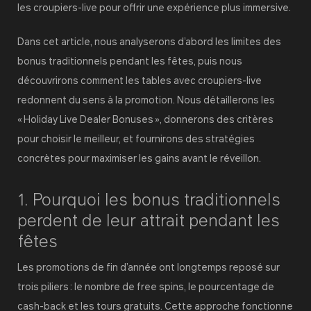
les croupiers‑live pour offrir une expérience plus immersive.
Dans cet article, nous analyserons d’abord les limites des
bonus traditionnels pendant les fêtes, puis nous
découvrirons comment les tables avec croupiers‑live
redonnent du sens à la promotion. Nous détaillerons les
« Holiday Live Dealer Bonuses », donnerons des critères
pour choisir le meilleur, et fournirons des stratégies
concrètes pour maximiser les gains avant le réveillon.
1. Pourquoi les bonus traditionnels
perdent de leur attrait pendant les
fêtes
Les promotions de fin d’année ont longtemps reposé sur
trois piliers : le nombre de free spins, le pourcentage de
cash‑back et les tours gratuits. Cette approche fonctionne