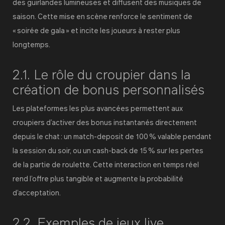
des guirlandes lumineuses et diffusent des musiques de
saison. Cette mise en scène renforce le sentiment de
« soirée de gala » et incite les joueurs à rester plus
longtemps.
2.1. Le rôle du croupier dans la
création de bonus personnalisés
Les plateformes les plus avancées permettent aux
croupiers d’activer des bonus instantanés directement
depuis le chat : un match‑deposit de 100 % valable pendant
la session du soir, ou un cash‑back de 15 % sur les pertes
de la partie de roulette. Cette interaction en temps réel
rend l’offre plus tangible et augmente la probabilité
d’acceptation.
2.2. Exemples de jeux live