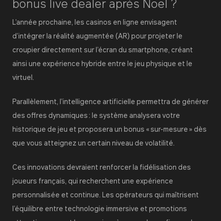
bonus live dealer après Noël ?
L’année prochaine, les casinos en ligne envisagent
d’intégrer la réalité augmentée (AR) pour projeter le
croupier directement sur l’écran du smartphone, créant
ainsi une expérience hybride entre le jeu physique et le
virtuel.
Parallèlement, l’intelligence artificielle permettra de générer
des offres dynamiques : le système analysera votre
historique de jeu et proposera un bonus « sur‑mesure » dès
que vous atteignez un certain niveau de volatilité.
Ces innovations devraient renforcer la fidélisation des
joueurs français, qui recherchent une expérience
personnalisée et continue. Les opérateurs qui maîtrisent
l’équilibre entre technologie immersive et promotions