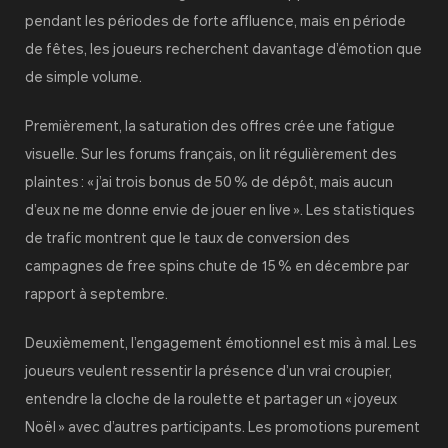
pendant les périodes de forte affluence, mais en période
de fêtes, les joueurs recherchent davantage d’émotion que
de simple volume.
Premièrement, la saturation des offres crée une fatigue
visuelle. Sur les forums français, on lit régulièrement des
plaintes : « j’ai trois bonus de 50 % de dépôt, mais aucun
d’eux ne me donne envie de jouer en live ». Les statistiques
de trafic montrent que le taux de conversion des
campagnes de free spins chute de 15 % en décembre par
rapport à septembre.
Deuxièmement, l’engagement émotionnel est mis à mal. Les
joueurs veulent ressentir la présence d’un vrai croupier,
entendre la cloche de la roulette et partager un « joyeux
Noël » avec d’autres participants. Les promotions purement