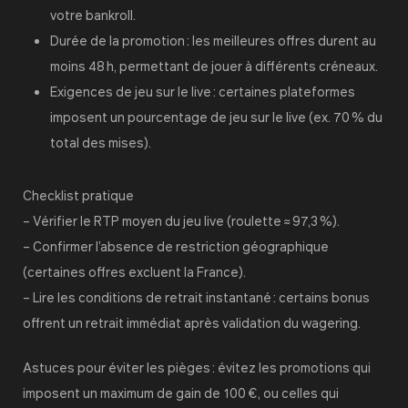
votre bankroll.
Durée de la promotion : les meilleures offres durent au
moins 48 h, permettant de jouer à différents créneaux.
Exigences de jeu sur le live : certaines plateformes
imposent un pourcentage de jeu sur le live (ex. 70 % du
total des mises).
Checklist pratique
– Vérifier le RTP moyen du jeu live (roulette ≈ 97,3 %).
– Confirmer l’absence de restriction géographique
(certaines offres excluent la France).
– Lire les conditions de retrait instantané : certains bonus
offrent un retrait immédiat après validation du wagering.
Astuces pour éviter les pièges : évitez les promotions qui
imposent un maximum de gain de 100 €, ou celles qui