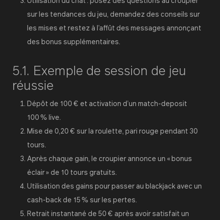
Utilisation du chat : posez des questions au croupier
sur les tendances du jeu, demandez des conseils sur
les mises et restez à l’affût des messages annonçant
des bonus supplémentaires.
5.1. Exemple de session de jeu
réussie
Dépôt de 100 € et activation d’un match‑deposit
100 % live.
Mise de 0,20 € sur la roulette, pari rouge pendant 30
tours.
Après chaque gain, le croupier annonce un « bonus
éclair » de 10 tours gratuits.
Utilisation des gains pour passer au blackjack avec un
cash‑back de 15 % sur les pertes.
Retrait instantané de 50 € après avoir satisfait un