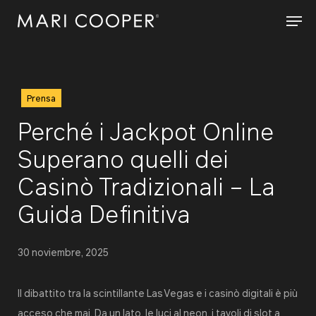
Skip
Men
to
Close
main
Menu
content
Prensa
Perché i Jackpot Online
Superano quelli dei
Casinò Tradizionali – La
Guida Definitiva
30 noviembre, 2025
Il dibattito tra la scintillante Las Vegas e i casinò digitali è più
acceso che mai. Da un lato, le luci al neon, i tavoli di slot a