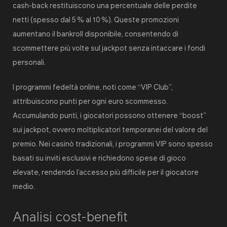
cash‑back restituiscono una percentuale delle perdite
netti (spesso dal 5 % al 10 %). Queste promozioni
aumentano il bankroll disponibile, consentendo di
scommettere più volte sul jackpot senza intaccare i fondi
personali.
I programmi fedeltà online, noti come “VIP Club”,
attribuiscono punti per ogni euro scommesso.
Accumulando punti, i giocatori possono ottenere “boost”
sui jackpot, ovvero moltiplicatori temporanei del valore del
premio. Nei casinò tradizionali, i programmi VIP sono spesso
basati su inviti esclusivi e richiedono spese di gioco
elevate, rendendo l’accesso più difficile per il giocatore
medio.
Analisi cost‑benefit