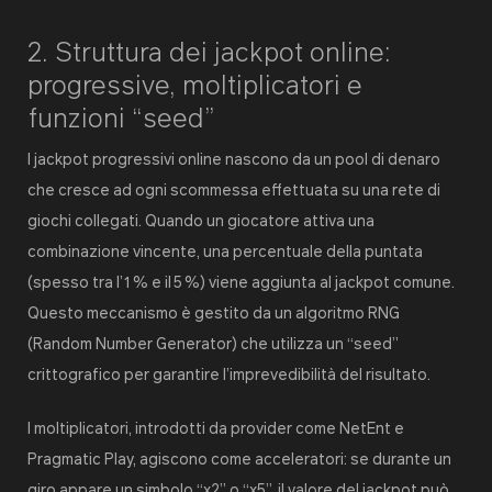
2. Struttura dei jackpot online:
progressive, moltiplicatori e
funzioni “seed”
I jackpot progressivi online nascono da un pool di denaro
che cresce ad ogni scommessa effettuata su una rete di
giochi collegati. Quando un giocatore attiva una
combinazione vincente, una percentuale della puntata
(spesso tra l’1 % e il 5 %) viene aggiunta al jackpot comune.
Questo meccanismo è gestito da un algoritmo RNG
(Random Number Generator) che utilizza un “seed”
crittografico per garantire l’imprevedibilità del risultato.
I moltiplicatori, introdotti da provider come NetEnt e
Pragmatic Play, agiscono come acceleratori: se durante un
giro appare un simbolo “x2” o “x5”, il valore del jackpot può