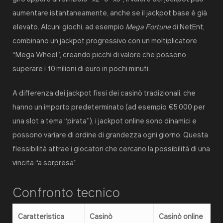
aumentare istantaneamente, anche se il jackpot base è già
elevato. Alcuni giochi, ad esempio
Mega Fortune
di NetEnt,
combinano un jackpot progressivo con un moltiplicatore
“Mega Wheel”, creando picchi di valore che possono
superare i 10 milioni di euro in pochi minuti.
A differenza dei jackpot fissi dei casinò tradizionali, che
hanno un importo predeterminato (ad esempio €5 000 per
una slot a tema “pirata”), i jackpot online sono dinamici e
possono variare di ordine di grandezza ogni giorno. Questa
flessibilità attrae i giocatori che cercano la possibilità di una
vincita “a sorpresa”.
Confronto tecnico
Caratteristica
Casinò
Casinò online