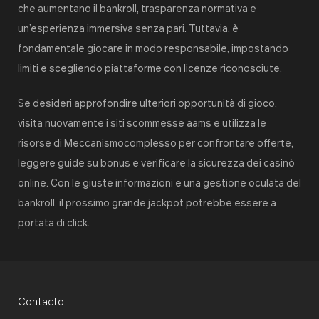
che aumentano il bankroll, trasparenza normativa e
un’esperienza immersiva senza pari. Tuttavia, è
fondamentale giocare in modo responsabile, impostando
limiti e scegliendo piattaforme con licenze riconosciute.
Se desideri approfondire ulteriori opportunità di gioco,
visita nuovamente i siti scommesse aams e utilizza le
risorse di Meccanismocomplesso per confrontare offerte,
leggere guide su bonus e verificare la sicurezza dei casinò
online. Con le giuste informazioni e una gestione oculata del
bankroll, il prossimo grande jackpot potrebbe essere a
portata di click.
Contacto