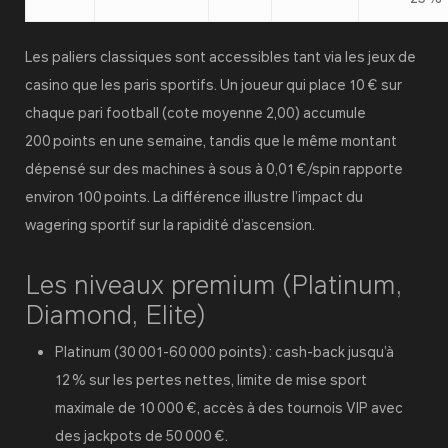
Les paliers classiques sont accessibles tant via les jeux de
casino que les paris sportifs. Un joueur qui place 10 € sur
chaque pari football (cote moyenne 2,00) accumule
200 points en une semaine, tandis que le même montant
dépensé sur des machines à sous à 0,01 €/spin rapporte
environ 100 points. La différence illustre l’impact du
wagering sportif sur la rapidité d’ascension.
Les niveaux premium (Platinum,
Diamond, Elite)
Platinum (30 001‑60 000 points) : cash‑back jusqu’à
12 % sur les pertes nettes, limite de mise sport
maximale de 10 000 €, accès à des tournois VIP avec
des jackpots de 50 000 €.