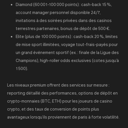
Diamond (60 001‑100 000 points) : cash‑back 15 %,
account manager personnel disponible 24/7,
invitations à des soirées privées dans des casinos
terrestres partenaires, bonus de dépôt de 500 €.
Elite (plus de 100 000 points) : cash‑back 20 %, limites
de mise sport illimitées, voyage tout‑frais‑payés pour
un grand événement sportif (ex. : finale de la Ligue des
Champions), high‑roller odds exclusives (cotes jusqu’à
1 500).
Les niveaux premium offrent des services sur mesure :
reporting détaillé des performances, options de dépôt en
crypto‑monnaies (BTC, ETH) pour les joueurs de casino
crypto, et des taux de conversion de points plus
avantageux lorsqu’ils proviennent de paris à forte volatilité.