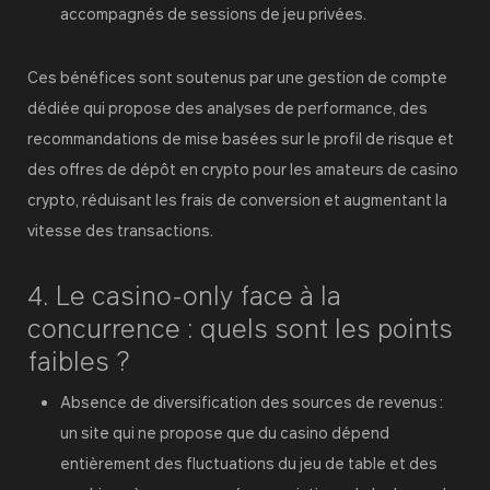
accompagnés de sessions de jeu privées.
Ces bénéfices sont soutenus par une gestion de compte
dédiée qui propose des analyses de performance, des
recommandations de mise basées sur le profil de risque et
des offres de dépôt en crypto pour les amateurs de casino
crypto, réduisant les frais de conversion et augmentant la
vitesse des transactions.
4. Le casino‑only face à la
concurrence : quels sont les points
faibles ?
Absence de diversification des sources de revenus :
un site qui ne propose que du casino dépend
entièrement des fluctuations du jeu de table et des