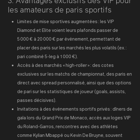
3. Avantages exclusifs des VIP pour
les amateurs de paris sportifs
Limites de mise sportives augmentées : les VIP
Diamond et Elite voient leurs plafonds passer de
5 000 € à 20 000 € par événement, permettant de
placer des paris sur les marchés les plus volatils (ex. :
pari combiné 5‑leg à 1 000 €).
Accès à des marchés « high‑roller » : des cotes
exclusives sur les matchs de championnat, des paris en
direct avec spread personnalisé, ainsi que des options
de pari sur les statistiques de joueur (goals, assists,
passes décisives).
Invitations à des événements sportifs privés : dîners de
gala lors du Grand Prix de Monaco, accès aux loges VIP
du Roland‑Garros, rencontres avec des athlètes
comme Kylian Mbappé ou Kevin De Bruyne, souvent