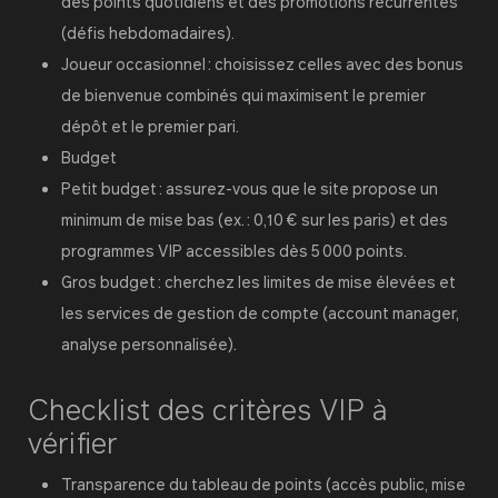
des points quotidiens et des promotions récurrentes
(défis hebdomadaires).
Joueur occasionnel : choisissez celles avec des bonus
de bienvenue combinés qui maximisent le premier
dépôt et le premier pari.
Budget
Petit budget : assurez‑vous que le site propose un
minimum de mise bas (ex. : 0,10 € sur les paris) et des
programmes VIP accessibles dès 5 000 points.
Gros budget : cherchez les limites de mise élevées et
les services de gestion de compte (account manager,
analyse personnalisée).
Checklist des critères VIP à
vérifier
Transparence du tableau de points (accès public, mise