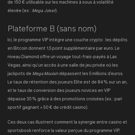
de 150 € utilisable sur les machines à sous à volatilité
élevée (ex. :
Mega Joker
).
Plateforme B (sans nom)
Ici, le programme VIP intègre une couche crypto : les dépôts
en Bitcoin donnent 1,5 point supplémentaire par euro. Le
niveau Diamond offre un voyage tout‑frais‑payés à Las
Vegas, ainsi qu’un accès à une salle de jeu privée où les
jackpots de
Mega Moolah
dépassent les 5 millions d’euros.
Le taux de rétention des joueurs Elite est de 84 % sur un an,
et le taux de conversion des joueurs novices en VIP
dépasse 30 % grâce à des promotions croisées (ex. : pari
sportif gagnant = 50 € de crédit casino).
Ces deux cas illustrent comment la synergie entre casino et
sportsbook renforce la valeur perçue du programme VIP,