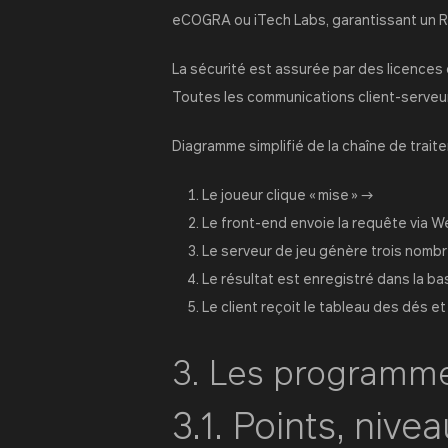
eCOGRA ou iTech Labs, garantissant un RTP
La sécurité est assurée par des licences 
Toutes les communications client‑serveur 
Diagramme simplifié de la chaîne de trait
Le joueur clique « mise » →
Le front‑end envoie la requête via 
Le serveur de jeu génère trois nombr
Le résultat est enregistré dans la base
Le client reçoit le tableau des dés et
3. Les programmes
3.1. Points, niv