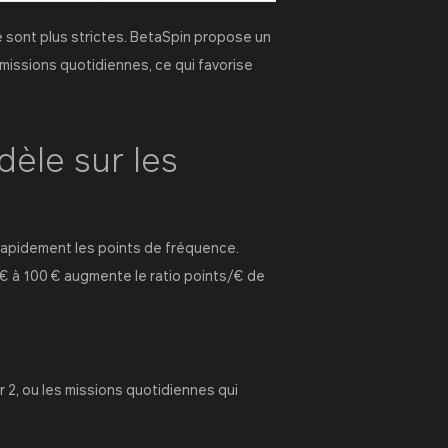
e sont plus strictes. BetaSpin propose un
missions quotidiennes, ce qui favorise
dèle sur les
 rapidement les points de fréquence.
0 € à 100 € augmente le ratio points/€ de
r 2, ou les missions quotidiennes qui