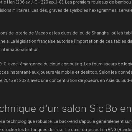
tie Han (206 av. J‑C – 220 ap. J‑C). Les premiers rouleaux de bambou
cisions militaires. Les dés, gravés de symboles hexagrammes, servai
 salons de loterie de Macao et les clubs de jeu de Shanghai, où les t
ls. La législation française autorise l’importation de ces tables da
internationalisation.
2010, avec l’émergence du cloud computing. Les fournisseurs de logic
 accès instantané aux joueurs via mobile et desktop. Selon les donné
tre 2015 et 2023, avec une concentration de joueurs en Asie du Sud‑
echnique d’un salon Sic Bo en
ile technologique robuste. Le back‑end s’appuie généralement sur 
ocker les historiques de mise. Le cœur du jeu est un RNG (Rando