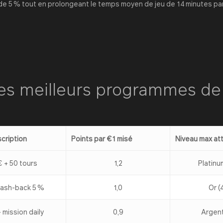
 de 5 % tout en prolongeant le temps moyen de jeu de 14 minutes pa
Les meilleurs programmes de f
scription
Points par €1 misé
Niveau max att
€ + 50 tours
1,2
Platinu
cash‑back 5 %
1,0
Or (
 mission daily
0,9
Argent