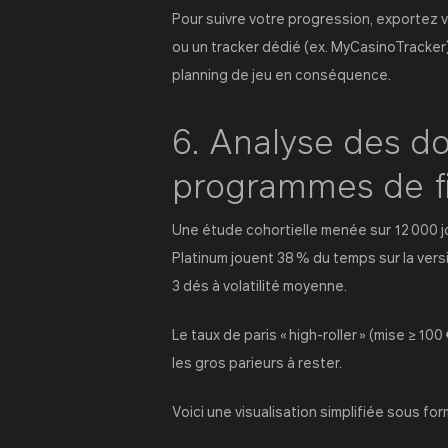
Pour suivre votre progression, exportez v
ou un tracker dédié (ex. MyCasinoTracker).
planning de jeu en conséquence.
6. Analyse des do
programmes de fid
Une étude cohortielle menée sur 12 000 jo
Platinum jouent 38 % du temps sur la vers
3 dés à volatilité moyenne.
Le taux de paris « high‑roller » (mise ≥ 1
les gros parieurs à rester.
Voici une visualisation simplifiée sous fo