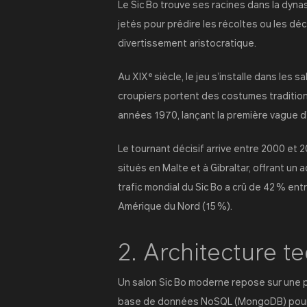
Le Sic Bo trouve ses racines dans la dynas
jetés pour prédire les récoltes ou les dé
divertissement aristocratique.
Au XIXᵉ siècle, le jeu s’installe dans les
croupiers portent des costumes traditionne
années 1970, lançant la première vague d’
Le tournant décisif arrive entre 2000 et 
situés en Malte et à Gibraltar, offrant un
trafic mondial du Sic Bo a crû de 42 % en
Amérique du Nord (15 %).
2. Architecture t
Un salon Sic Bo moderne repose sur une p
base de données NoSQL (MongoDB) pour st