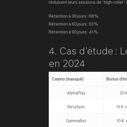
réduisent leurs sessions de “high‑roller”
Rétention à 30 jours : 68 %
Rétention à 60 jours : 53 %
Rétention à 90 jours : 41 %
4. Cas d’étude : 
en 2024
Casino (masqué)
Bonus d’in
AlphaPlay
20 
BetaSpin
15 € 
GammaBet
10 € +