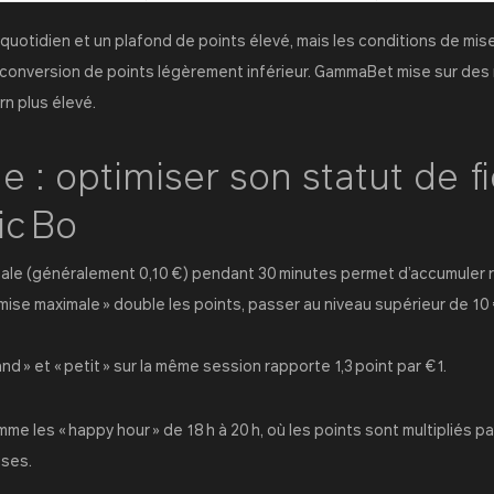
uotidien et un plafond de points élevé, mais les conditions de mis
 conversion de points légèrement inférieur. GammaBet mise sur des 
n plus élevé.
 : optimiser son statut de fi
ic Bo
nimale (généralement 0,10 €) pendant 30 minutes permet d’accumuler
« mise maximale » double les points, passer au niveau supérieur de 1
nd » et « petit » sur la même session rapporte 1,3 point par €1.
 les « happy hour » de 18 h à 20 h, où les points sont multipliés pa
oses.