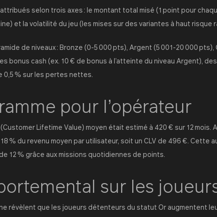
attribués selon trois axes : le montant total misé (1 point pour cha
) et la volatilité du jeu (les mises sur des variantes à haut risque r
mide de niveaux : Bronze (0‑5 000 pts), Argent (5 001‑20 000 pts), 
s bonus cash (ex. 10 € de bonus à l’atteinte du niveau Argent), des
 0,5 % sur les pertes nettes.
gramme pour l’opérateur
 (Customer Lifetime Value) moyen était estimé à 420 € sur 12 mois. A
8 % du revenu moyen par utilisateur, soit un CLV de 496 €. Cette 
 de 12 % grâce aux missions quotidiennes de points.
ortemental sur les joueur
révèlent que les joueurs détenteurs du statut Or augmentent leur 