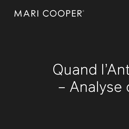
Skip
to
main
content
Quand l’Ant
– Analyse 