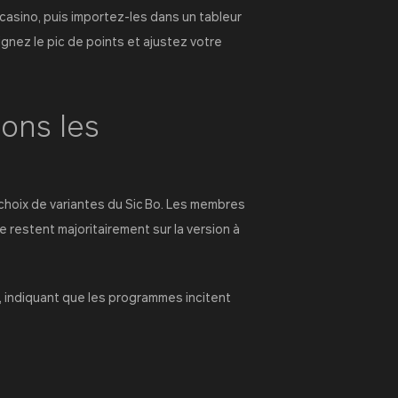
casino, puis importez-les dans un tableur
ignez le pic de points et ajustez votre
ions les
 choix de variantes du Sic Bo. Les membres
e restent majoritairement sur la version à
m, indiquant que les programmes incitent