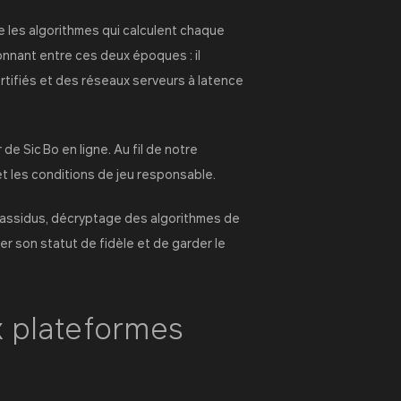
e les algorithmes qui calculent chaque
tonnant entre ces deux époques : il
tifiés et des réseaux serveurs à latence
e Sic Bo en ligne. Au fil de notre
 les conditions de jeu responsable.
s assidus, décryptage des algorithmes de
r son statut de fidèle et de garder le
ux plateformes