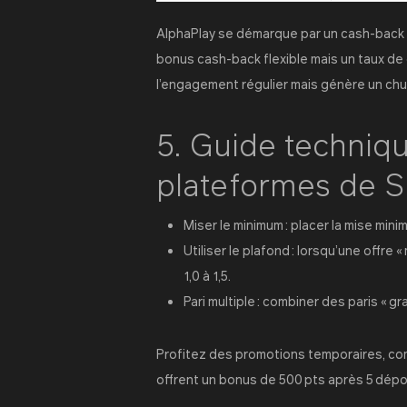
AlphaPlay se démarque par un cash‑back q
bonus cash‑back flexible mais un taux de
l’engagement régulier mais génère un chur
5. Guide technique
plateformes de S
Miser le minimum
: placer la mise mi
Utiliser le plafond
: lorsqu’une offre 
1,0 à 1,5.
Pari multiple
: combiner des paris « gra
Profitez des promotions temporaires, comme
offrent un bonus de 500 pts après 5 dép