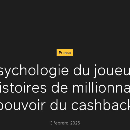
Prensa
sychologie du joueu
 histoires de millionna
pouvoir du cashbac
3 febrero, 2026