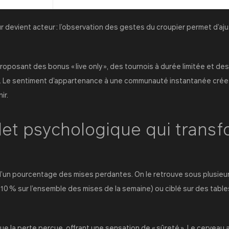
evient acteur : l’observation des gestes du croupier permet d’ajust
oposant des bonus « live only », des tournois à durée limitée et de
. Le sentiment d’appartenance à une communauté instantanée crée 
ir.
filet psychologique qui trans
un pourcentage des mises perdantes. On le retrouve sous plusieurs
0 % sur l’ensemble des mises de la semaine) ou ciblé sur des tables
nue la perte perçue, offrant une sensation de « sûreté ». Le cerveau 