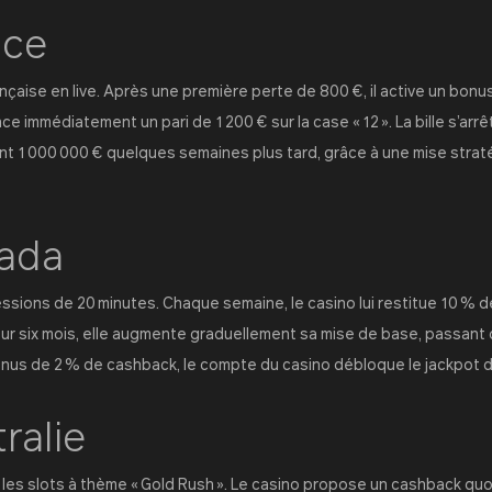
nce
rançaise en live. Après une première perte de 800 €, il active un bo
 immédiatement un pari de 1 200 € sur la case « 12 ». La bille s’arrêt
int 1 000 000 € quelques semaines plus tard, grâce à une mise stra
nada
sessions de 20 minutes. Chaque semaine, le casino lui restitue 10 %
 six mois, elle augmente graduellement sa mise de base, passant de
bonus de 2 % de cashback, le compte du casino débloque le jackpot 
ralie
et les slots à thème « Gold Rush ». Le casino propose un cashback quo