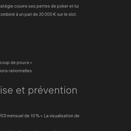
ratégie couvre ses pertes de poker et lui
ombiné à un pari de 20 000 € sur le slot,
 coup de pouce ».
ons rationnelles.
ise et prévention
 ROI mensuel de 10 % ». La visualisation de