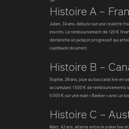
Histoire A – Fra
Julien, 34 ans, débute sur une roulette f
inscrits. Le remboursement de 120 € finance
déclenche un jackpot progressif qui atte
cashback récurrent.
Histoire B – Ca
Sophie, 28 ans, joue au baccarat live en 
accumulant 1 500 € de remboursements sur
5 000 € sur une main « Banker » avec un 
Histoire C – Aust
Matt, 42 ans, alterne entre le poker live 