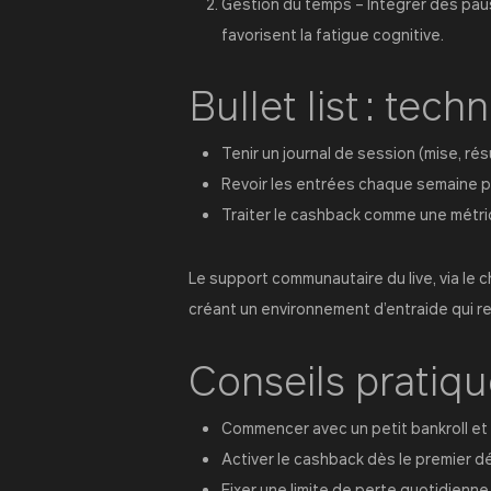
Gestion du temps
– Intégrer des paus
favorisent la fatigue cognitive.
Bullet list : tec
Tenir un journal de session (mise, rés
Revoir les entrées chaque semaine po
Traiter le cashback comme une métriq
Le support communautaire du live, via le ch
créant un environnement d’entraide qui re
Conseils pratiq
Commencer avec un petit bankroll et 
Activer le cashback dès le premier dépô
Fixer une limite de perte quotidienne