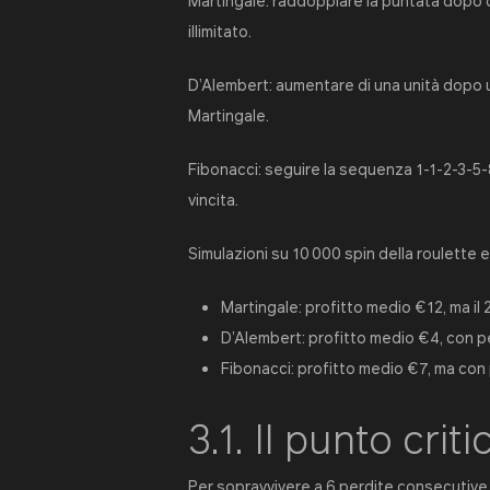
Martingale
: raddoppiare la puntata dopo og
illimitato.
D’Alembert
: aumentare di una unità dopo u
Martingale.
Fibonacci
: seguire la sequenza 1‑1‑2‑3‑5
vincita.
Simulazioni su 10 000 spin della roulette
Martingale: profitto medio €12, ma il 2
D’Alembert: profitto medio €4, con per
Fibonacci: profitto medio €7, ma con 
3.1. Il punto crit
Per sopravvivere a 6 perdite consecutive co