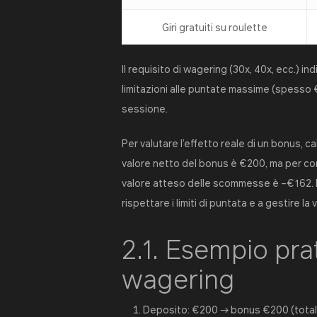
Giri gratuiti su roulette
Il requisito di wagering (30x, 40x, ecc.) i
limitazioni alle puntate massime (spesso 
sessione.
Per valutare l’effetto reale di un bonus, 
valore netto del bonus è €200, ma per co
valore atteso delle scommesse è –€162. D
rispettare i limiti di puntata e a gestire la 
2.1. Esempio pr
wagering
Deposito: €200 → bonus €200 (tota