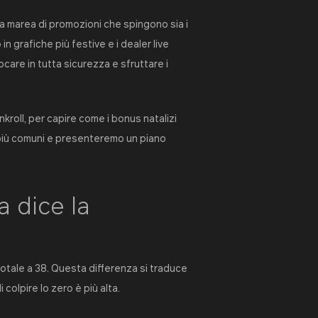
e una marea di promozioni che spingono sia i
 in grafiche più festive e i dealer live
ocare in tutta sicurezza e sfruttare i
kroll, per capire come i bonus natalizi
e più comuni e presenteremo un piano
a dice la
otale a 38. Questa differenza si traduce
colpire lo zero è più alta.