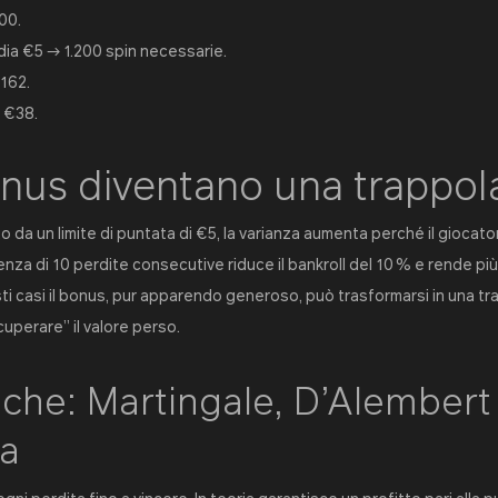
00.
ia €5 → 1.200 spin necessarie.
€162.
 €38.
nus diventano una trappola
 da un limite di puntata di €5, la varianza aumenta perché il giocat
enza di 10 perdite consecutive riduce il bankroll del 10 % e rende pi
sti casi il bonus, pur apparendo generoso, può trasformarsi in una tr
uperare” il valore perso.
siche: Martingale, D’Alembert
ca