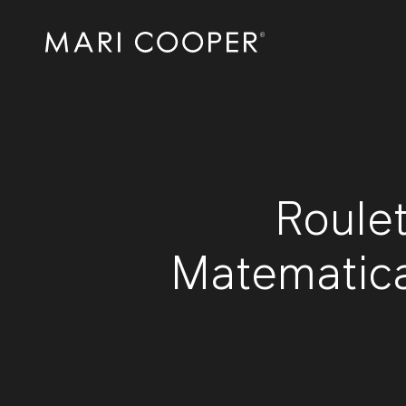
Skip
to
main
content
Roulet
Matematica 