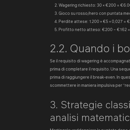
Wagering richiesto: 30 × €200 = €6.0
Gioco su rosso/nero con puntata med
Perdite attese: 1.200 × €5 × 0,027 = 
Profitto netto atteso: €200 – €162 =
2.2. Quando i bo
Se il requisito di wagering è accompagnato
prima di completare il requisito. Una sequ
prima di raggiungere il break‑even. In que
scommettere in maniera impulsiva per “rec
3. Strategie clas
analisi matemati