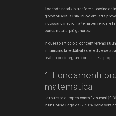
Il periodo natalizio trasforma i casinò onli
giocatori abituali sia i nuovi arrivati a pro
indossano maglioni a tema per rendere l’es
bonus natalizi più generosi.
In questo articolo ci concentreremo su un’
influenzino la redditività delle diverse s
pratico per integrare i bonus nella propri
1. Fondamenti prob
matematica
La roulette europea conta 37 numeri (0‑36
in un House Edge del 2,70 % per la version