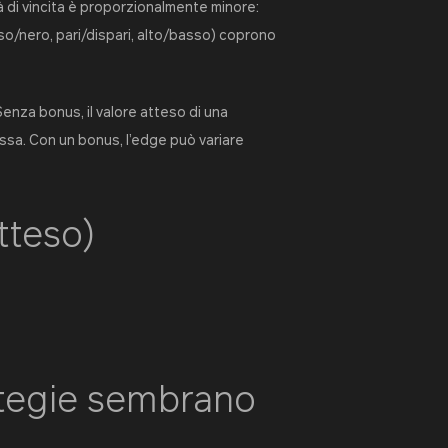
tà di vincita è proporzionalmente minore:
o/nero, pari/dispari, alto/basso) coprono
 Senza bonus, il valore atteso di una
essa. Con un bonus, l’edge può variare
tteso)
rategie sembrano