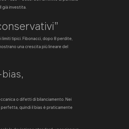
 già investita.
conservativi”
imiti tipici. Fibonacci, dopo 8 perdite,
mostrano una crescita più lineare del
‑bias,
canica o difetti di bilanciamento. Nei
e perfetta, quindi il bias è praticamente