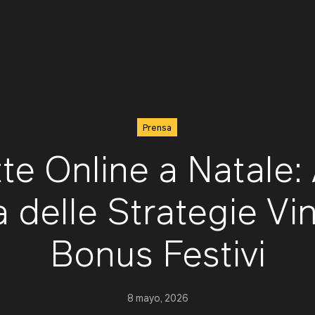
Prensa
te Online a Natale: 
delle Strategie Vi
Bonus Festivi
8 mayo, 2026