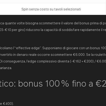
Spin senza costo su tavoli selezionati
ndica quante volte bisogna scommettere il valore del bonus prima di p
€5‑€10 per giro) riducono la capacità di soddisfare rapidamente il r
calcoliamo l’“effective edge”. Supponiamo di giocare con un bonus 100
nvertirlo in denaro reale occorre scommettere €6.000. Se la roulett
i conseguenza, l’edge complessivo diventa (‑€162 + €200) / €6.000 
varianza.
atico: bonus 100 % fino a 
le €400).