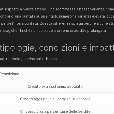
ltati rispetto al valore atteso. Una scommessa a bassa varianza, com
contrario, una puntata su un singolo numero ha varianza elevata: oc
si perde l’intera puntata. Questa differenza spiega perché alcune st
“magiche” finché non colpisce una serie di perdite prolungata.
 tipologie, condizioni e impat
tro tipologie principali di bonus:
Descrizione
Credito extra sul primo deposito
Credito aggiuntivo su depositi successivi
Rimborso di una percentuale delle perdite