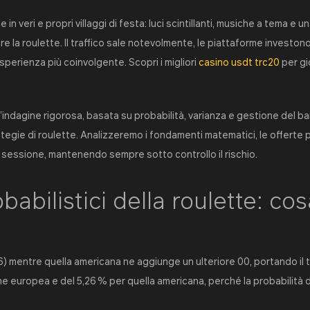
ne in veri e propri villaggi di festa: luci scintillanti, musiche a tema 
vare la roulette. Il traffico sale notevolmente, le piattaforme investono
perienza più coinvolgente. Scopri i migliori
casino usdt trc20
per gi
indagine rigorosa, basata su probabilità, varianza e gestione del ban
trategie di roulette. Analizzeremo i fondamenti matematici, le offert
a sessione, mantenendo sempre sotto controllo il rischio.
abilistici della roulette: cos
) mentre quella americana ne aggiunge un ulteriore 00, portando il t
e europea e del 5,26 % per quella americana, perché la probabilità di 