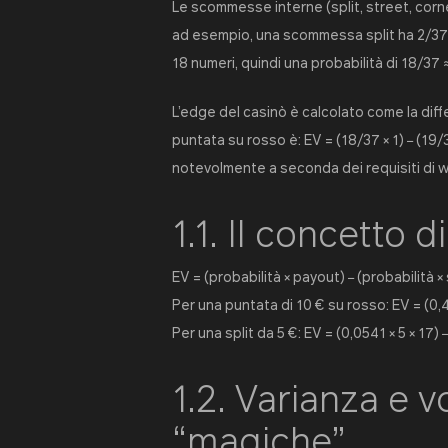
Le scommesse interne (split, street, corne
ad esempio, una scommessa split ha 2/37 
18 numeri, quindi una probabilità di 18/37 
L’edge del casinò è calcolato come la differ
puntata su rosso è: EV = (18/37 × 1) − (19
notevolmente a seconda dei requisiti di 
1.1. Il concetto 
EV = (probabilità × payout) − (probabilità
Per una puntata di 10 € su rosso: EV = (0,48
Per una split da 5 €: EV = (0,0541 × 5 × 17) −
1.2. Varianza e 
“magiche”