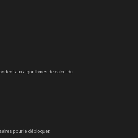
pondent aux algorithmes de calcul du
saires pour le débloquer.