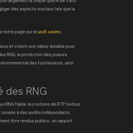
se largement la simple quête de trafic
liger des aspects cruciaux tels que la
z notre page sur le
usdt casino
.
ieux et créent une valeur durable pour
 des RNG, la protection des joueurs
nvironnemental des fournisseurs, ainsi
té des RNG
un RNG fiable, les notions de RTP (retour
it soumis à des audits indépendants,
vent être rendus publics : un rapport