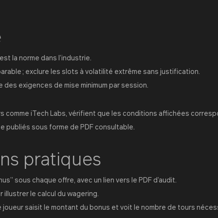
é
est la norme dans l’industrie.
rable ; exclure les slots à volatilité extrême sans justification.
 des exigences de mise minimum par session.
rs comme iTech Labs, vérifient que les conditions affichées corres
te publiés sous forme de PDF consultable.
s pratiques
s” sous chaque offre, avec un lien vers le PDF d’audit.
 illustrer le calcul du wagering.
 joueur saisit le montant du bonus et voit le nombre de tours néces