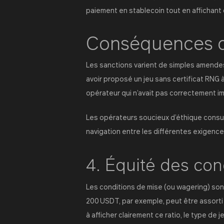
paiement en stablecoin tout en affichant 
Conséquences d
Les sanctions varient de simples amende
avoir proposé un jeu sans certificat RNG 
opérateur qui n’avait pas correctement im
Les opérateurs soucieux d’éthique consu
navigation entre les différentes exigence
4. Équité des co
Les conditions de mise (ou wagering) sont
200 USDT, par exemple, peut être assorti 
à afficher clairement ce ratio, le type d