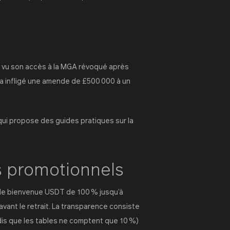
a vu son accès à la MGA révoqué après
C a infligé une amende de £500 000 à un
ui propose des guides pratiques sur la
s promotionnels
s de bienvenue USDT de 100 % jusqu’à
vant le retrait. La transparence consiste
ndis que les tables ne comptent que 10 %)