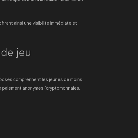
frant ainsi une visibilité immédiate et
 de jeu
s exposés comprennent les jeunes de moins
 de paiement anonymes (cryptomonnaies,