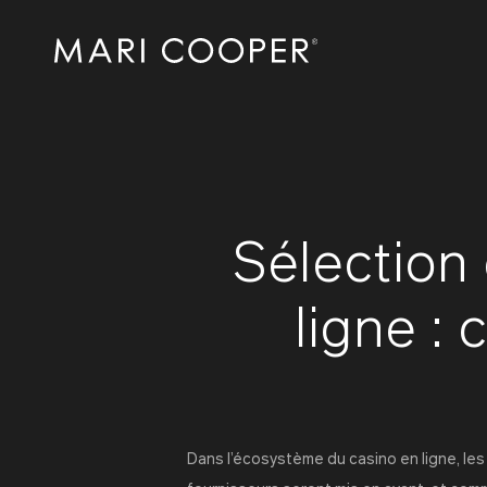
Skip
to
main
content
Sélection
ligne :
Dans l’écosystème du casino en ligne, les