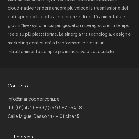
cloud‑native renderà ancora più veloce la trasmissione dei
dati, aprendo la porta a esperienze di realtà aumentata e
giochi “live‑sync” in cui più giocatori interagiscono in tempo
reale su più piattaforme. La sinergia tra tecnologia, design e
marketing continuerà a trasformare le slot in un
intrattenimento sempre più immersivo e accessibile.
Contacto
info@maricooper.com.pe
Tlf. (01) 421 0869 / (+51) 987 254 181
Calle Miguel Dasso 117 – Oficina 15
La Empresa