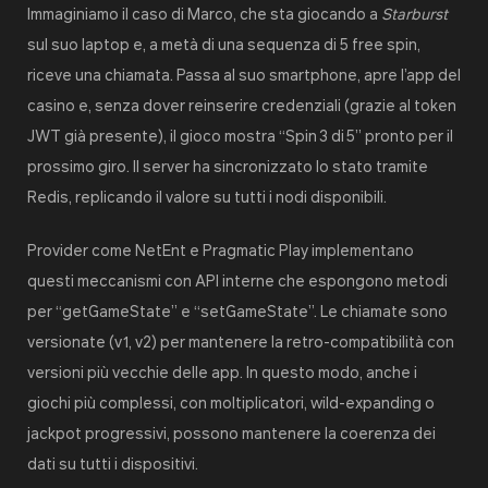
Immaginiamo il caso di Marco, che sta giocando a
Starburst
sul suo laptop e, a metà di una sequenza di 5 free spin,
riceve una chiamata. Passa al suo smartphone, apre l’app del
casino e, senza dover reinserire credenziali (grazie al token
JWT già presente), il gioco mostra “Spin 3 di 5” pronto per il
prossimo giro. Il server ha sincronizzato lo stato tramite
Redis, replicando il valore su tutti i nodi disponibili.
Provider come NetEnt e Pragmatic Play implementano
questi meccanismi con API interne che espongono metodi
per “getGameState” e “setGameState”. Le chiamate sono
versionate (v1, v2) per mantenere la retro‑compatibilità con
versioni più vecchie delle app. In questo modo, anche i
giochi più complessi, con moltiplicatori, wild‑expanding o
jackpot progressivi, possono mantenere la coerenza dei
dati su tutti i dispositivi.