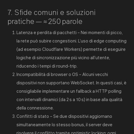
7. Sfide comuni e soluzioni
pratiche — ≈ 250 parole
Latenza e perdita di pacchetti
– Nei momenti di picco,
la rete può subire congestioni. L’uso di
edge computing
(ad esempio Cloudflare Workers) permette di eseguire
logiche di sincronizzazione più vicino all’utente,
riducendo i tempi di round‑trip.
Incompatibilità di browser o OS
– Alcuni vecchi
dispositivi non supportano WebSocket. In questi casi, è
consigliabile implementare un
fallback a HTTP polling
con intervalli dinamici (da 2 s a 10 s) in base alla qualità
della connessione.
Conflitti di stato
– Se due dispositivi aggiornano
simultaneamente lo stesso bonus, il server deve
risolvere il conflitto tramite
optimistic locking
: ogni