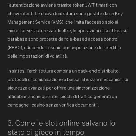
l’autenticazione avviene tramite token JWT firmati con
chiavi rotanti. Le chiavi di cifratura sono gestite da un Key
Management Service (KMS), che limita l’accesso solo ai
micro‑servizi autorizzati. Inoltre, le operazioni di scrittura sul
database sono protette da role‑based access control
(RBAC), riducendo il rischio di manipolazione dei crediti o
delle impostazioni di volatilità.
In sintesi, l’architettura combina un back‑end distribuito,
protocolli di comunicazione a bassa latenza e meccanismi di
sicurezza avanzati per offrire una sincronizzazione
affidabile, anche durante i picchi di traffico generati da
campagne “casino senza verifica documenti”.
3. Come le slot online salvano lo
stato di gioco in tempo