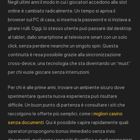
Negli ultimi anni il modo in cui i giocatori accedono alle slot
online è cambiato radicalmente. Un tempo si apriva il
browser sul PC di casa, si inseriva la password e si iniziava a
girare i rulli. Oggi, lo stesso utente può passare dal desktop
al tablet, dallo smartphone al televisore smart con un solo
click, senza perdere neanche un singolo spin. Questa
continuità è resa possibile grazie alla sincronizzazione
cross‑device, una tecnologia che sta diventando un “must”
per chi vuole giocare senza interruzioni.
Per chi è alle prime armi, trovare un ambiente sicuro dove
sperimentare questa nuova esperienza può risultare
difficile. Un buon punto di partenza è consultare i siti che
raccolgono le offerte più semplici, come i
migliori casino
senza documenti
. Qui è possibile capire rapidamente quali
operatori propongono bonus immediato senza invio
documenti, quali sono i requisiti di verifica e quali promozioni