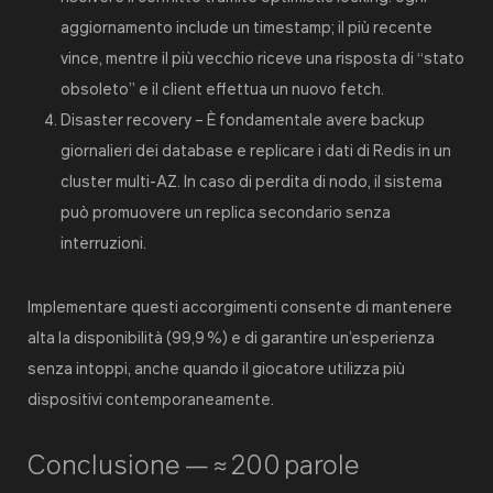
aggiornamento include un timestamp; il più recente
vince, mentre il più vecchio riceve una risposta di “stato
obsoleto” e il client effettua un nuovo fetch.
Disaster recovery
– È fondamentale avere
backup
giornalieri
dei database e replicare i dati di Redis in un
cluster multi‑AZ. In caso di perdita di nodo, il sistema
può promuovere un replica secondario senza
interruzioni.
Implementare questi accorgimenti consente di mantenere
alta la disponibilità (99,9 %) e di garantire un’esperienza
senza intoppi, anche quando il giocatore utilizza più
dispositivi contemporaneamente.
Conclusione — ≈ 200 parole