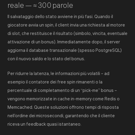
reale — ≈ 300 parole
Il salvataggio dello stato avviene in più fasi. Quando il
giocatore avvia un spin, il client invia una richiesta al motore
di slot, che restituisce il risultato (simbolo, vincita, eventuale
attivazione di un bonus). Immediatamente dopo, il server
aggiorna il database transazionale (spesso PostgreSQL)
con il nuovo saldo e lo stato del bonus.
Per ridurre la latenza, le informazioni più volatili – ad
esempio il contatore dei free spin rimanenti o la
percentuale di completamento di un “pick‑me” bonus –
vengono memorizzate in cache in‑memory come Redis o
Memcached. Queste soluzioni offrono tempi di risposta
nell’ordine dei microsecondi, garantendo che il cliente
riceva un feedback quasi istantaneo.