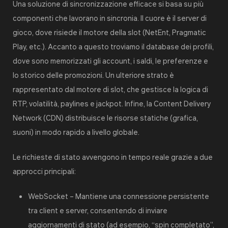
Una soluzione di sincronizzazione efficace si basa su più
componenti che lavorano in sincronia. Il cuore è il server di
gioco, dove risiede il motore della slot (NetEnt, Pragmatic
Play, etc.). Accanto a questo troviamo il database dei profili,
dove sono memorizzati gli account, i saldi, le preferenze e
lo storico delle promozioni. Un ulteriore strato è
rappresentato dal motore di slot, che gestisce la logica di
RTP, volatilità, paylines e jackpot. Infine, la Content Delivery
Network (CDN) distribuisce le risorse statiche (grafica,
suoni) in modo rapido a livello globale.
Le richieste di stato avvengono in tempo reale grazie a due
approcci principali:
WebSocket
– Mantiene una connessione persistente
tra client e server, consentendo di inviare
aggiornamenti di stato (ad esempio, “spin completato”,