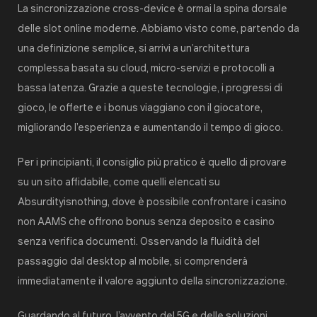
La sincronizzazione cross‑device è ormai la spina dorsale
delle slot online moderne. Abbiamo visto come, partendo da
una definizione semplice, si arrivi a un’architettura
complessa basata su cloud, micro‑servizi e protocolli a
bassa latenza. Grazie a queste tecnologie, i progressi di
gioco, le offerte e i bonus viaggiano con il giocatore,
migliorando l’esperienza e aumentando il tempo di gioco.
Per i principianti, il consiglio più pratico è quello di provare
su un sito affidabile, come quelli elencati su
Absurdityisnothing, dove è possibile confrontare i casino
non AAMS che offrono bonus senza deposito e casino
senza verifica documenti. Osservando la fluidità del
passaggio dal desktop al mobile, si comprenderà
immediatamente il valore aggiunto della sincronizzazione.
Guardando al futuro, l’avvento del 5G e delle soluzioni